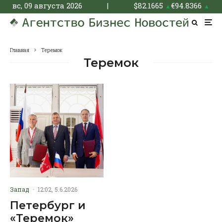
вс, 09 августа 2026
|
$
82.1665
€
94.8366
▲
▲
Главная
Теремок
Теремок
Запад
·
12:02, 5.6.2026
Петербург и
«Теремок»