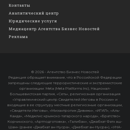
Контакты
Аналитический центр
Юридические услуги
Медиацентр Агентства Бизнес Новостей
Реклама
© 2026 - Агентство Бизнес Новостей
Редакция обращает внимание, что в Российской Федерации
запрещены следующие террористические и экстремистские
организации: Meta (Meta Platforms Inc), Национал-
Большевистская партия, «Сеть», религиозная организация
«Управленческий центр Свидетелей Иеговы в России» и
входящие в ее структуру местные религиозные организации,
«Свидетели Иеговы», «Мизантропик Дивижн», «ИГИЛ», «Аль-
Каида», «Меджлис крымско-татарского народа», «Братство»
Корчинского, «Артподготовка», «Талибан», «Джабхат Фатх аш-
Шам» (ранее «Джабхат ан-Нусра», «Джебхат ан-Нусра»), «УНА-