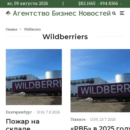
вс, 09 августа 2026
|
$
82.1665
€
94.8366
▲
▲
Главная
Wildberriers
Wildberriers
Екатеринбург
·
10:16, 7.8.2026
Главное
·
11:09, 23.7.2026
Пожар на
«РВБ» в 2025 год
складе