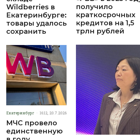
получило
Wildberries в
краткосрочных
Екатеринбурге:
кредитов на 1,5
товары удалось
трлн рублей
сохранить
Екатеринбург
·
16:12, 20.7.2026
МЧС провело
единственную
в году