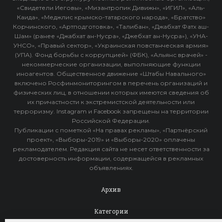
«Свидетели Иеговы», «Мизантропик Дивижн», «ИГИЛ», «Аль-
Каида», «Меджлис крымско-татарского народа», «Братство»
Корчинского, «Артподготовка», «Талибан», «Джабхат Фатх аш-
Шам» (ранее «Джабхат ан-Нусра», «Джебхат ан-Нусра»), «УНА-
УНСО», «Правый сектор», «Украинская повстанческая армия»
(УПА). Фонд борьбы с коррупцией» (ФБК), «Альянс врачей» -
некоммерческие организации, выполняющие функции
иноагентов. Общественное движение «Штабы Навального»
включено Росфинмониторингом в перечень организаций и
физических лиц, в отношении которых имеются сведения об
их причастности к экстремистской деятельности или
терроризму. Instagram и Facebook запрещены на территории
Российской Федерации.
Публикации с пометкой «На правах рекламы», «Партнёрский
проект», «Выборы-2019» и «Выборы-2020» оплачены
рекламодателем. Редакция сайта не несет ответственности за
достоверность информации, содержащейся в рекламных
объявлениях.
Архив
Категории