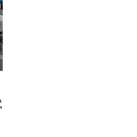
ц
и
е