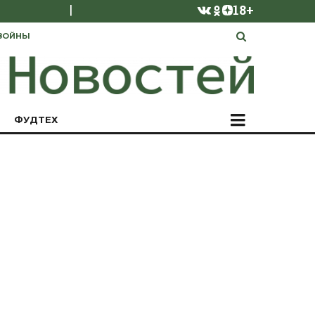
|
18+
ВОЙНЫ
ФУДТЕХ