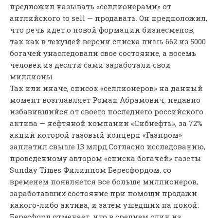
предложил называть «селлионерами» от
английского to sell — продавать. Он предположил,
что речь идет о новой формации бизнесменов,
так как в текущей версии списка лишь 662 из 5000
богачей унаследовали свое состояние, а восемь
человек из десяти сами заработали свои
миллионы.
Так или иначе, список «селлионеров» на данный
момент возглавляет Роман Абрамович, недавно
избавившийся от своего последнего российского
актива — нефтяной компании «Сибнефть», за 72%
акций которой газовый концерн «Газпром»
заплатил свыше 13 млрд.
Согласно исследованию,
проведенному автором «списка богачей» газеты
Sunday Times Филиппом Бересфордом, со
временем появляется все больше миллионеров,
заработавших состояние при помощи продажи
какого-либо актива, и затем ушедших на покой.
Бересфорд отмечает, что в среднем один из