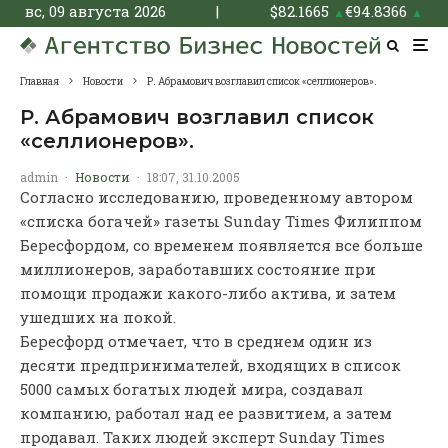
вс, 09 августа 2026
|
$
82.1665
€
94.8366
▲
▲
Главная
Новости
Р. Абрамович возглавил список «селлионеров».
Р. Абрамович возглавил список
«селлионеров».
admin
·
Новости
·
18:07, 31.10.2005
Согласно исследованию, проведенному автором
«списка богачей» газеты Sunday Times Филиппом
Бересфордом, со временем появляется все больше
миллионеров, заработавших состояние при
помощи продажи какого-либо актива, и затем
ушедших на покой.
Бересфорд отмечает, что в среднем один из
десяти предпринимателей, входящих в список
5000 самых богатых людей мира, создавал
компанию, работал над ее развитием, а затем
продавал. Таких людей эксперт Sunday Times