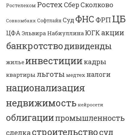
Ростех
Сколково
Сбер
Ростелеком
ЦБ
ФНС
ФРП
Суд
Софтлайн
Совкомбанк
акции
ЮГК
ЦФА
Эльвира Набиуллина
банкротство
дивиденды
инвестиции
кадры
жилье
льготы
налоги
квартиры
медтех
национализация
недвижимость
нейросети
облигации
промышленность
строительство
суд
сделка