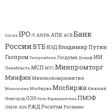
Банк
IPO
АПК
АКРА
АСВ
IT
Glorax
России
ВТБ
Владимир Путин
ВЭД
Газпром
ИИ
Госдума
Газпромбанк
Домрф
Минпромторг
МСП
Ленобласть
МТС
Минфин
Минэкономразвития
Мосбиржа
Мосбиржа
Нижний
Монополия
ПМЭФ
ОЭЗ
Новгород
Озон Фармацевтика
РЖД
Росатом
Роснано
ПМЭФ-2025