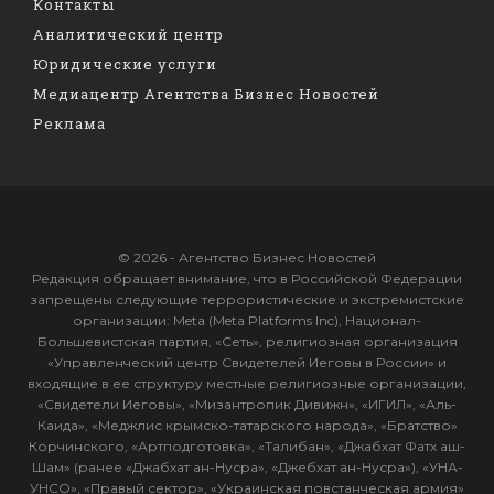
Контакты
Аналитический центр
Юридические услуги
Медиацентр Агентства Бизнес Новостей
Реклама
© 2026 - Агентство Бизнес Новостей
Редакция обращает внимание, что в Российской Федерации
запрещены следующие террористические и экстремистские
организации: Meta (Meta Platforms Inc), Национал-
Большевистская партия, «Сеть», религиозная организация
«Управленческий центр Свидетелей Иеговы в России» и
входящие в ее структуру местные религиозные организации,
«Свидетели Иеговы», «Мизантропик Дивижн», «ИГИЛ», «Аль-
Каида», «Меджлис крымско-татарского народа», «Братство»
Корчинского, «Артподготовка», «Талибан», «Джабхат Фатх аш-
Шам» (ранее «Джабхат ан-Нусра», «Джебхат ан-Нусра»), «УНА-
УНСО», «Правый сектор», «Украинская повстанческая армия»