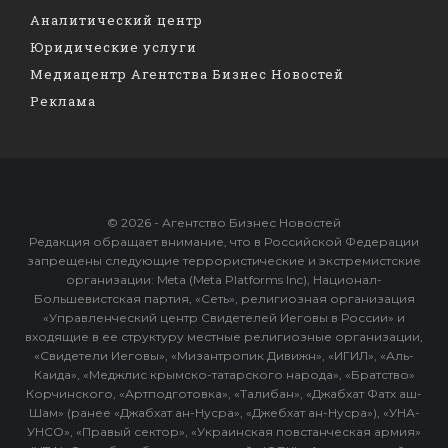
Аналитический центр
Юридические услуги
Медиацентр Агентства Бизнес Новостей
Реклама
© 2026 - Агентство Бизнес Новостей
Редакция обращает внимание, что в Российской Федерации
запрещены следующие террористические и экстремистские
организации: Meta (Meta Platforms Inc), Национал-
Большевистская партия, «Сеть», религиозная организация
«Управленческий центр Свидетелей Иеговы в России» и
входящие в ее структуру местные религиозные организации,
«Свидетели Иеговы», «Мизантропик Дивижн», «ИГИЛ», «Аль-
Каида», «Меджлис крымско-татарского народа», «Братство»
Корчинского, «Артподготовка», «Талибан», «Джабхат Фатх аш-
Шам» (ранее «Джабхат ан-Нусра», «Джебхат ан-Нусра»), «УНА-
УНСО», «Правый сектор», «Украинская повстанческая армия»