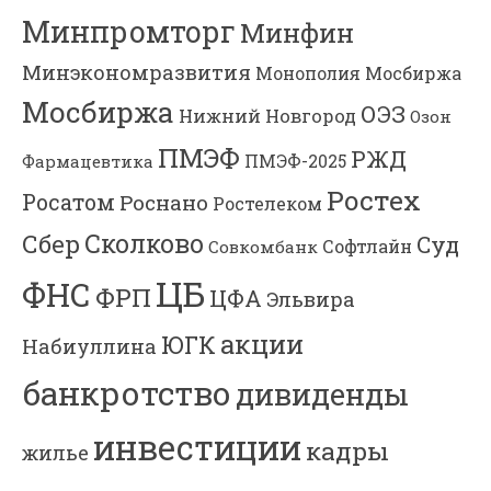
Минпромторг
Минфин
Минэкономразвития
Мосбиржа
Монополия
Мосбиржа
ОЭЗ
Нижний Новгород
Озон
ПМЭФ
РЖД
Фармацевтика
ПМЭФ-2025
Ростех
Росатом
Роснано
Ростелеком
Сколково
Сбер
Суд
Софтлайн
Совкомбанк
ЦБ
ФНС
ФРП
ЦФА
Эльвира
акции
ЮГК
Набиуллина
банкротство
дивиденды
инвестиции
кадры
жилье