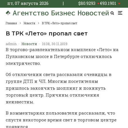
пт, 07 августа 2026
|
$
80.9293
€
93.1901
▼
▼
Главная
Новости
В ТРК «Лето» пропал свет
В ТРК «Лето» пропал свет
admin
·
Новости
·
16:38, 30.11.2019
В торгово-развлекательном комплексе «Лето» на
Пулковском шоссе в Петербурге отключилось
электричество.
Об отключении света рассказали очевидцы в
группе ДТП и ЧП. Многим посетителям
пришлось закончить шоппинг и покинуть
торговый центр. Причины отключения
неизвестны.
В комментариях пользователи рассказали, что
спустя некоторое время свет в торговом центре
появился.