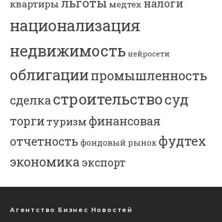
льготы
налоги
квартиры
медтех
национализация
недвижимость
нейросети
облигации
промышленность
строительство
суд
сделка
торги
финансовая
туризм
фудтех
отчетность
фондовый рынок
экономика
экспорт
Агентство Бизнес Новостей