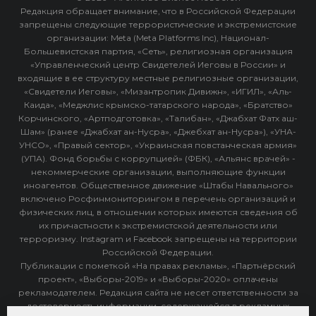
Редакция обращает внимание, что в Российской Федерации
запрещены следующие террористические и экстремистские
организации: Meta (Meta Platforms Inc), Национал-
Большевистская партия, «Сеть», религиозная организация
«Управленческий центр Свидетелей Иеговы в России» и
входящие в ее структуру местные религиозные организации,
«Свидетели Иеговы», «Мизантропик Дивижн», «ИГИЛ», «Аль-
Каида», «Меджлис крымско-татарского народа», «Братство»
Корчинского, «Артподготовка», «Талибан», «Джабхат Фатх аш-
Шам» (ранее «Джабхат ан-Нусра», «Джебхат ан-Нусра»), «УНА-
УНСО», «Правый сектор», «Украинская повстанческая армия»
(УПА). Фонд борьбы с коррупцией» (ФБК), «Альянс врачей» -
некоммерческие организации, выполняющие функции
иноагентов. Общественное движение «Штабы Навального»
включено Росфинмониторингом в перечень организаций и
физических лиц, в отношении которых имеются сведения об
их причастности к экстремистской деятельности или
терроризму. Instagram и Facebook запрещены на территории
Российской Федерации.
Публикации с пометкой «На правах рекламы», «Партнёрский
проект», «Выборы-2019» и «Выборы-2020» оплачены
рекламодателем. Редакция сайта не несет ответственности за
достоверность информации, содержащейся в рекламных