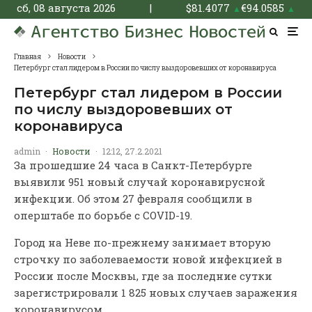
сб, 08 августа 2026
|
$
81.4077
€
94.0585
▲
▲
Главная
Новости
Петербург стал лидером в России по числу выздоровевших от коронавируса
Петербург стал лидером в России
по числу выздоровевших от
коронавируса
admin
·
Новости
·
12:12, 27.2.2021
За прошедшие 24 часа в Санкт-Петербурге
выявили 951 новый случай коронавирусной
инфекции. Об этом 27 февраля сообщили в
оперштабе по борьбе с COVID-19.
Город на Неве по-прежнему занимает вторую
строчку по заболеваемости новой инфекцией в
России после Москвы, где за последние сутки
зарегистрировали 1 825 новых случаев заражения
коронавирусом.