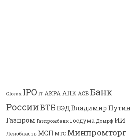
Банк
IPO
АПК
АКРА
АСВ
IT
Glorax
России
ВТБ
Владимир Путин
ВЭД
Газпром
ИИ
Госдума
Газпромбанк
Домрф
Минпромторг
МСП
Ленобласть
МТС