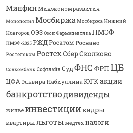
Минфин
Минэкономразвития
Мосбиржа
Мосбиржа
Нижний
Монополия
ПМЭФ
ОЭЗ
Новгород
Озон Фармацевтика
РЖД
Росатом
Роснано
ПМЭФ-2025
Ростех
Сколково
Сбер
Ростелеком
ЦБ
ФНС
ФРП
Суд
Софтлайн
Совкомбанк
акции
ЮГК
ЦФА
Эльвира Набиуллина
банкротство
дивиденды
инвестиции
кадры
жилье
льготы
налоги
квартиры
медтех