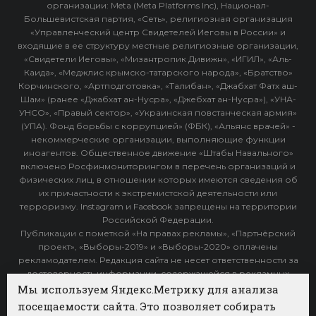
организации: Meta (Meta Platforms Inc), Национал-
Большевистская партия, «Сеть», религиозная организация
«Управленческий центр Свидетелей Иеговы в России» и
входящие в ее структуру местные религиозные организации,
«Свидетели Иеговы», «Мизантропик Дивижн», «ИГИЛ», «Аль-
Каида», «Меджлис крымско-татарского народа», «Братство»
Корчинского, «Артподготовка», «Талибан», «Джабхат Фатх аш-
Шам» (ранее «Джабхат ан-Нусра», «Джебхат ан-Нусра»), «УНА-
УНСО», «Правый сектор», «Украинская повстанческая армия»
(УПА). Фонд борьбы с коррупцией» (ФБК), «Альянс врачей» -
некоммерческие организации, выполняющие функции
иноагентов. Общественное движение «Штабы Навального»
включено Росфинмониторингом в перечень организаций и
физических лиц, в отношении которых имеются сведения об
их причастности к экстремистской деятельности или
терроризму. Instagram и Facebook запрещены на территории
Российской Федерации.
Публикации с пометкой «На правах рекламы», «Партнёрский
проект», «Выборы-2019» и «Выборы-2020» оплачены
рекламодателем. Редакция сайта не несет ответственности за
достоверность информации, содержащейся в рекламных
объявлениях.
Мы используем Яндекс.Метрику для анализа
посещаемости сайта. Это позволяет собирать