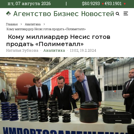
пт, 07 августа 2026
|
$
80.9293
€
93.1901
▼
▼
Главная
Аналитика
Кому миллиардер Несис готов продать «Полиметалл»
Кому миллиардер Несис готов
продать «Полиметалл»
Наталья Зубкова
·
Аналитика
·
13:02, 19.2.2024