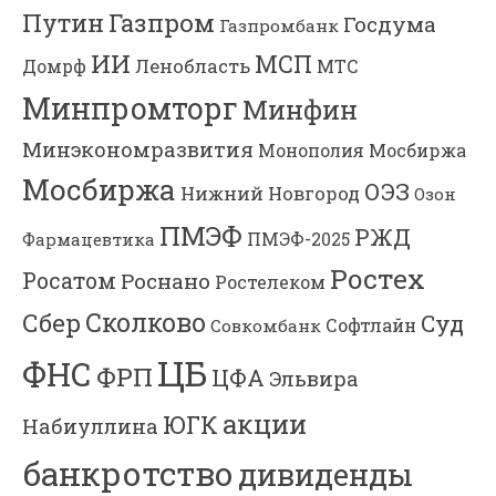
Газпром
Путин
Госдума
Газпромбанк
ИИ
МСП
Ленобласть
МТС
Домрф
Минпромторг
Минфин
Минэкономразвития
Мосбиржа
Монополия
Мосбиржа
ОЭЗ
Нижний Новгород
Озон
ПМЭФ
РЖД
Фармацевтика
ПМЭФ-2025
Ростех
Росатом
Роснано
Ростелеком
Сколково
Сбер
Суд
Софтлайн
Совкомбанк
ЦБ
ФНС
ФРП
ЦФА
Эльвира
акции
ЮГК
Набиуллина
банкротство
дивиденды