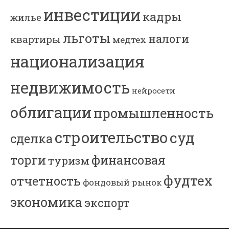
инвестиции
кадры
жилье
льготы
налоги
квартиры
медтех
национализация
недвижимость
нейросети
облигации
промышленность
строительство
суд
сделка
торги
финансовая
туризм
фудтех
отчетность
фондовый рынок
экономика
экспорт