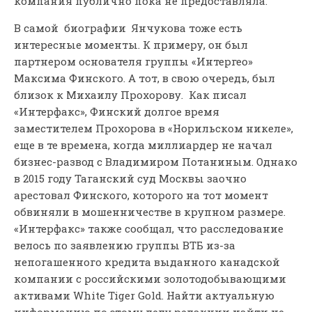
компания публично пока не предоставляла.
В самой биографии Янчукова тоже есть
интересные моменты. К примеру, он был
партнером основателя группы «Интергео»
Максима Финского. А тот, в свою очередь, был
близок к Михаилу Прохорову. Как писал
«Интерфакс», Финский долгое время
заместителем Прохорова в «Норильском никеле»,
еще в те времена, когда миллиардер не начал
бизнес-развод с Владимиром Потаниным. Однако
в 2015 году Таганский суд Москвы заочно
арестовал Финского, которого на тот момент
обвиняли в мошенничестве в крупном размере.
«Интерфакс» также сообщал, что расследование
велось по заявлению группы ВТБ из-за
непогашенного кредита выданного канадской
компании с российскими золотодобывающими
активами White Tiger Gold. Найти актуальную
информацию по этому делу редакции найти не