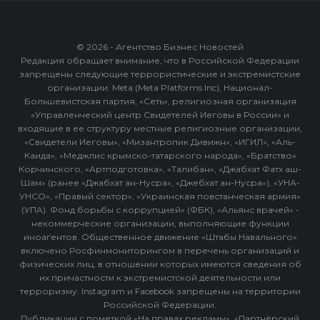
© 2026 - Агентство Бизнес Новостей
Редакция обращает внимание, что в Российской Федерации
запрещены следующие террористические и экстремистские
организации: Meta (Meta Platforms Inc), Национал-
Большевистская партия, «Сеть», религиозная организация
«Управленческий центр Свидетелей Иеговы в России» и
входящие в ее структуру местные религиозные организации,
«Свидетели Иеговы», «Мизантропик Дивижн», «ИГИЛ», «Аль-
Каида», «Меджлис крымско-татарского народа», «Братство»
Корчинского, «Артподготовка», «Талибан», «Джабхат Фатх аш-
Шам» (ранее «Джабхат ан-Нусра», «Джебхат ан-Нусра»), «УНА-
УНСО», «Правый сектор», «Украинская повстанческая армия»
(УПА). Фонд борьбы с коррупцией» (ФБК), «Альянс врачей» -
некоммерческие организации, выполняющие функции
иноагентов. Общественное движение «Штабы Навального»
включено Росфинмониторингом в перечень организаций и
физических лиц, в отношении которых имеются сведения об
их причастности к экстремистской деятельности или
терроризму. Instagram и Facebook запрещены на территории
Российской Федерации.
Публикации с пометкой «На правах рекламы», «Партнёрский