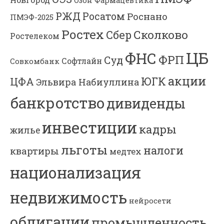
Озон Фармацевтика
РЖД
Росатом
Роснано
ПМЭФ-2025
Ростех
Сколково
Сбер
Ростелеком
ЦБ
ФНС
ФРП
Суд
Софтлайн
Совкомбанк
акции
ЮГК
ЦФА
Эльвира Набиуллина
банкротство
дивиденды
инвестиции
кадры
жилье
льготы
налоги
квартиры
медтех
национализация
недвижимость
нейросети
облигации
промышленность