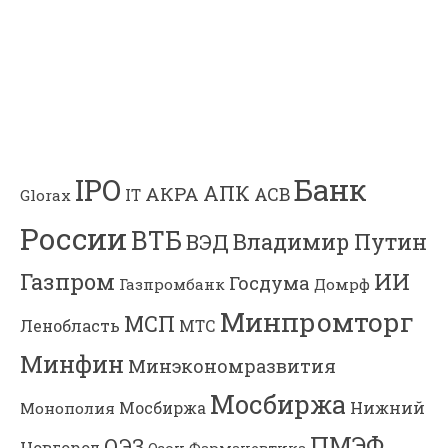
Банк
IPO
АПК
АКРА
АСВ
IT
Glorax
России
ВТБ
Владимир Путин
ВЭД
Газпром
ИИ
Госдума
Газпромбанк
Домрф
Минпромторг
МСП
Ленобласть
МТС
Минфин
Минэкономразвития
Мосбиржа
Мосбиржа
Нижний
Монополия
ПМЭФ
ОЭЗ
Новгород