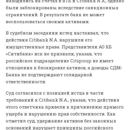
находились на счетах в ВТБ и Citibank N.A., однако
были заблокированы вследствие санкционных
ограничений. В результате банк не может
воспользоваться своими активами.
В судебном заседании истец настаивал, что
действия Citibank N.A. нарушили его
имущественные права. Представители АО КБ
«Ситибанк» иск не признали, указав, что
российское подразделение Citigroup не имеет
отношения к блокировке активов, а доводы СДМ-
Банка не подтверждают солидарной
ответственности.
Суд согласился с позицией истца в части
требований к Citibank N.A., указав, что действия
этого ответчика привели к причинению прямого
ущерба и нарушению прав собственности. Как
отметил суд, удержание активов без законных
оснований нарушает принципы российского