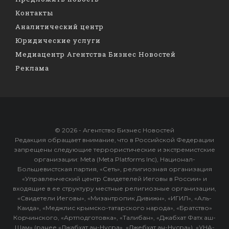
Контакты
Аналитический центр
Юридические услуги
Медиацентр Агентства Бизнес Новостей
Реклама
© 2026 - Агентство Бизнес Новостей
Редакция обращает внимание, что в Российской Федерации
запрещены следующие террористические и экстремистские
организации: Meta (Meta Platforms Inc), Национал-
Большевистская партия, «Сеть», религиозная организация
«Управленческий центр Свидетелей Иеговы в России» и
входящие в ее структуру местные религиозные организации,
«Свидетели Иеговы», «Мизантропик Дивижн», «ИГИЛ», «Аль-
Каида», «Меджлис крымско-татарского народа», «Братство»
Корчинского, «Артподготовка», «Талибан», «Джабхат Фатх аш-
Шам» (ранее «Джабхат ан-Нусра», «Джебхат ан-Нусра»), «УНА-