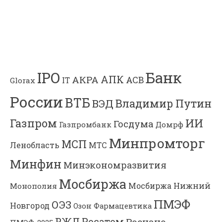
Банк
IPO
АПК
АКРА
АСВ
IT
Glorax
России
ВТБ
Владимир Путин
ВЭД
Газпром
ИИ
Госдума
Газпромбанк
Домрф
Минпромторг
МСП
Ленобласть
МТС
Минфин
Минэкономразвития
Мосбиржа
Мосбиржа
Нижний
Монополия
ПМЭФ
ОЭЗ
Новгород
Озон Фармацевтика
РЖД
Росатом
Роснано