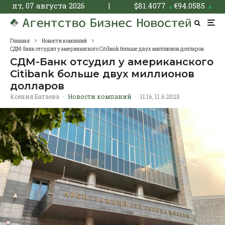
пт, 07 августа 2026
|
$
81.4077
€
94.0585
▲
▲
Главная
Новости компаний
СДМ-Банк отсудил у американского Citibank больше двух миллионов долларов
СДМ-Банк отсудил у американского
Citibank больше двух миллионов
долларов
Ксения Батаева
·
Новости компаний
·
11:16, 11.6.2025