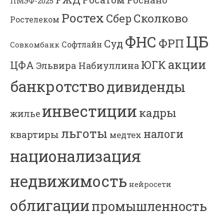
ПМЭФ-2025
Ростех
Сколково
Сбер
Ростелеком
ЦБ
ФНС
ФРП
Суд
Софтлайн
Совкомбанк
акции
ЮГК
ЦФА
Эльвира Набиуллина
банкротство
дивиденды
инвестиции
кадры
жилье
льготы
налоги
квартиры
медтех
национализация
недвижимость
нейросети
облигации
промышленность