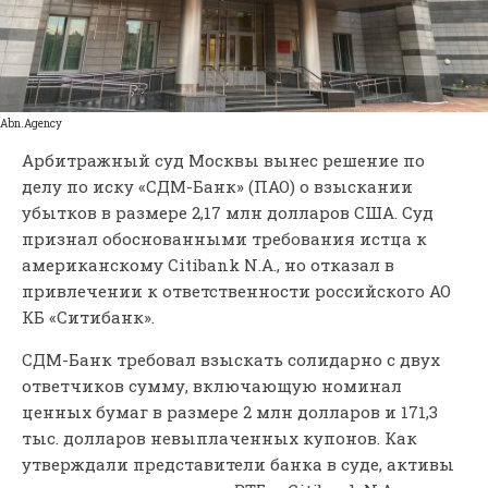
Аbn.Аgency
Арбитражный суд Москвы вынес решение по
делу по иску «СДМ-Банк» (ПАО) о взыскании
убытков в размере 2,17 млн долларов США. Суд
признал обоснованными требования истца к
американскому Citibank N.A., но отказал в
привлечении к ответственности российского АО
КБ «Ситибанк».
СДМ-Банк требовал взыскать солидарно с двух
ответчиков сумму, включающую номинал
ценных бумаг в размере 2 млн долларов и 171,3
тыс. долларов невыплаченных купонов. Как
утверждали представители банка в суде, активы