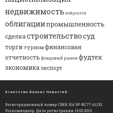
недвижимость
нейросети
облигации
промышленность
строительство
суд
сделка
торги
финансовая
туризм
фудтех
отчетность
фондовый рынок
экономика
экспорт
Агентство Бизнес Новостей
Регистрационный номер СМИ ИА № ФС77-61133
Роскомнадзор. Дата регистрации 19.03.2015.