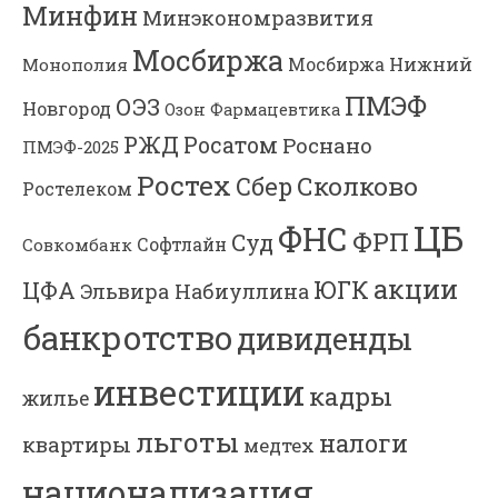
Минфин
Минэкономразвития
Мосбиржа
Мосбиржа
Нижний
Монополия
ПМЭФ
ОЭЗ
Новгород
Озон Фармацевтика
РЖД
Росатом
Роснано
ПМЭФ-2025
Ростех
Сколково
Сбер
Ростелеком
ЦБ
ФНС
ФРП
Суд
Софтлайн
Совкомбанк
акции
ЮГК
ЦФА
Эльвира Набиуллина
банкротство
дивиденды
инвестиции
кадры
жилье
льготы
налоги
квартиры
медтех
национализация