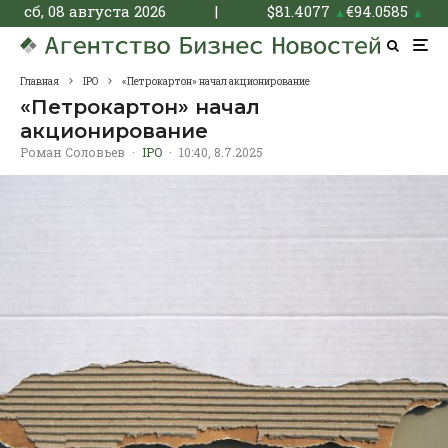
сб, 08 августа 2026
|
$
81.4077
€
94.0585
▲
▲
Главная
IPO
«Петрокартон» начал акционирование
«Петрокартон» начал
акционирование
Роман Соловьев
·
IPO
·
10:40, 8.7.2025