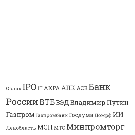
Банк
IPO
АПК
АКРА
АСВ
IT
Glorax
России
ВТБ
Владимир Путин
ВЭД
Газпром
ИИ
Госдума
Газпромбанк
Домрф
Минпромторг
МСП
Ленобласть
МТС