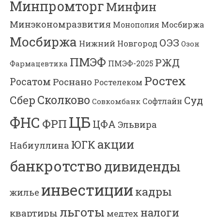
Минпромторг
Минфин
Минэкономразвития
Мосбиржа
Монополия
Мосбиржа
ОЭЗ
Нижний Новгород
Озон
ПМЭФ
РЖД
Фармацевтика
ПМЭФ-2025
Ростех
Росатом
Роснано
Ростелеком
Сколково
Сбер
Суд
Софтлайн
Совкомбанк
ЦБ
ФНС
ФРП
ЦФА
Эльвира
акции
ЮГК
Набиуллина
банкротство
дивиденды
инвестиции
кадры
жилье
льготы
налоги
квартиры
медтех