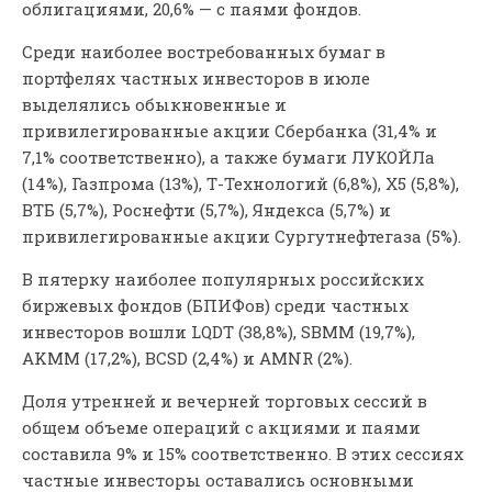
облигациями, 20,6% — с паями фондов.
Среди наиболее востребованных бумаг в
портфелях частных инвесторов в июле
выделялись обыкновенные и
привилегированные акции Сбербанка (31,4% и
7,1% соответственно), а также бумаги ЛУКОЙЛа
(14%), Газпрома (13%), Т-Технологий (6,8%), X5 (5,8%),
ВТБ (5,7%), Роснефти (5,7%), Яндекса (5,7%) и
привилегированные акции Сургутнефтегаза (5%).
В пятерку наиболее популярных российских
биржевых фондов (БПИФов) среди частных
инвесторов вошли LQDT (38,8%), SBMM (19,7%),
AKMM (17,2%), BCSD (2,4%) и AMNR (2%).
Доля утренней и вечерней торговых сессий в
общем объеме операций с акциями и паями
составила 9% и 15% соответственно. В этих сессиях
частные инвесторы оставались основными