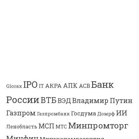
Банк
IPO
АПК
АКРА
АСВ
IT
Glorax
России
ВТБ
Владимир Путин
ВЭД
Газпром
ИИ
Госдума
Газпромбанк
Домрф
Минпромторг
МСП
Ленобласть
МТС
Минфин