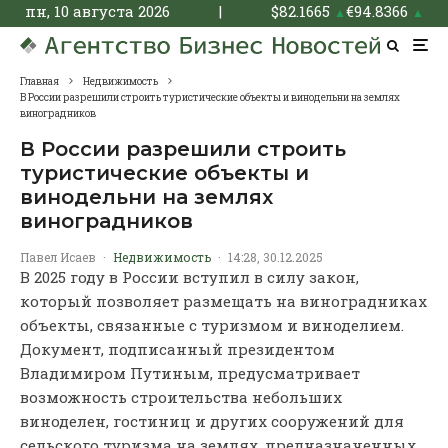
пн, 10 августа 2026
|
$
82.1665
€
94.8366
▲
▲
Главная
Недвижимость
В России разрешили строить туристические объекты и винодельни на землях
виноградников
В России разрешили строить
туристические объекты и
винодельни на землях
виноградников
Павел Исаев
·
Недвижимость
·
14:28, 30.12.2025
В 2025 году в России вступил в силу закон,
который позволяет размещать на виноградниках
объекты, связанные с туризмом и виноделием.
Документ, подписанный президентом
Владимиром Путиным, предусматривает
возможность строительства небольших
виноделен, гостиниц и других сооружений для
сельского туризма на землях, предназначенных