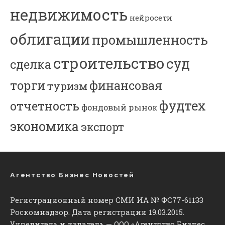
недвижимость
нейросети
облигации
промышленность
строительство
суд
сделка
торги
финансовая
туризм
фудтех
отчетность
фондовый рынок
экономика
экспорт
Агентство Бизнес Новостей
Регистрационный номер СМИ ИА № ФС77-61133
Роскомнадзор. Дата регистрации 19.03.2015.
Учредитель и издатель — ООО «Агентство Бизнес