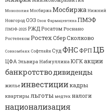
Минэкономразвития
Мосбиржа
Мосбиржа
Нижний
Монополия
ПМЭФ
ОЭЗ
Новгород
Озон Фармацевтика
РЖД
Росатом
Роснано
ПМЭФ-2025
Ростех
Сколково
Сбер
Ростелеком
ЦБ
ФНС
ФРП
Суд
Софтлайн
Совкомбанк
акции
ЮГК
ЦФА
Эльвира Набиуллина
банкротство
дивиденды
инвестиции
кадры
жилье
льготы
налоги
квартиры
медтех
национализация