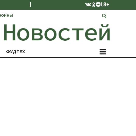
|
18+
ВОЙНЫ
ФУДТЕХ