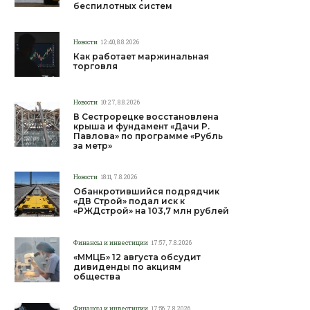
беспилотных систем
Новости
12:40, 8.8.2026
Как работает маржинальная
торговля
Новости
10:27, 8.8.2026
В Сестрорецке восстановлена
крыша и фундамент «Дачи Р.
Павлова» по программе «Рубль
за метр»
Новости
18:11, 7.8.2026
Обанкротившийся подрядчик
«ДВ Строй» подал иск к
«РЖДстрой» на 103,7 млн рублей
Финансы и инвестиции
17:57, 7.8.2026
«ММЦБ» 12 августа обсудит
дивиденды по акциям
общества
Финансы и инвестиции
17:56, 7.8.2026