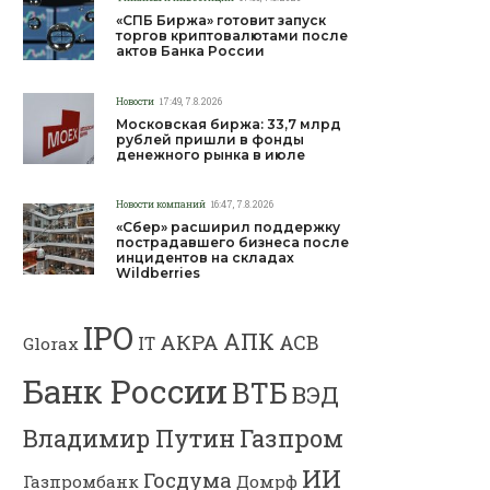
«СПБ Биржа» готовит запуск
торгов криптовалютами после
актов Банка России
Новости
17:49, 7.8.2026
Московская биржа: 33,7 млрд
рублей пришли в фонды
денежного рынка в июле
Новости компаний
16:47, 7.8.2026
«Сбер» расширил поддержку
пострадавшего бизнеса после
инцидентов на складах
Wildberries
IPO
АПК
АКРА
АСВ
IT
Glorax
Банк России
ВТБ
ВЭД
Владимир Путин
Газпром
ИИ
Госдума
Газпромбанк
Домрф