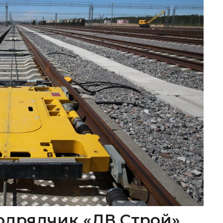
одрядчик «ДВ Строй»