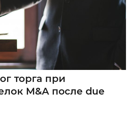
ог торга при
елок M&A после due