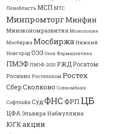
МСП
Ленобласть
МТС
Минпромторг
Минфин
Минэкономразвития
Монополия
Мосбиржа
Мосбиржа
Нижний
ОЭЗ
Новгород
Озон Фармацевтика
ПМЭФ
РЖД
Росатом
ПМЭФ-2025
Ростех
Роснано
Ростелеком
Сколково
Сбер
Совкомбанк
ЦБ
ФНС
ФРП
Суд
Софтлайн
ЦФА
Эльвира Набиуллина
акции
ЮГК