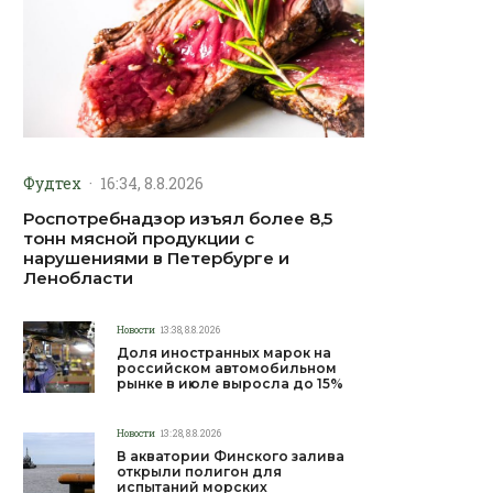
Фудтех
·
16:34, 8.8.2026
Роспотребнадзор изъял более 8,5
тонн мясной продукции с
нарушениями в Петербурге и
Ленобласти
Новости
13:38, 8.8.2026
Доля иностранных марок на
российском автомобильном
рынке в июле выросла до 15%
Новости
13:28, 8.8.2026
В акватории Финского залива
открыли полигон для
испытаний морских