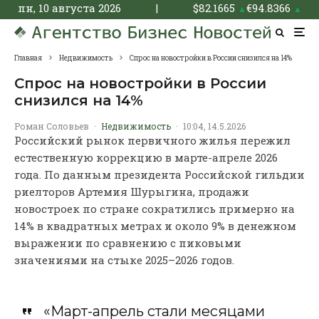
пн, 10 августа 2026
|
$
82.1665
€
94.8366
▲
▲
Главная
Недвижимость
Спрос на новостройки в России снизился на 14%
Спрос на новостройки в России
снизился на 14%
Роман Соловьев
·
Недвижимость
·
10:04, 14.5.2026
Российский рынок первичного жилья пережил
естественную коррекцию в марте-апреле 2026
года. По данным президента Российской гильдии
риелторов Артемия Шурыгина, продажи
новостроек по стране сократились примерно на
14% в квадратных метрах и около 9% в денежном
выражении по сравнению с пиковыми
значениями на стыке 2025–2026 годов.
«Март-апрель стали месяцами