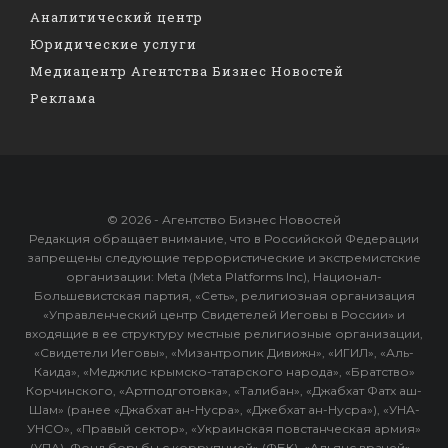
Аналитический центр
Юридические услуги
Медиацентр Агентства Бизнес Новостей
Реклама
© 2026 - Агентство Бизнес Новостей
Редакция обращает внимание, что в Российской Федерации
запрещены следующие террористические и экстремистские
организации: Meta (Meta Platforms Inc), Национал-
Большевистская партия, «Сеть», религиозная организация
«Управленческий центр Свидетелей Иеговы в России» и
входящие в ее структуру местные религиозные организации,
«Свидетели Иеговы», «Мизантропик Дивижн», «ИГИЛ», «Аль-
Каида», «Меджлис крымско-татарского народа», «Братство»
Корчинского, «Артподготовка», «Талибан», «Джабхат Фатх аш-
Шам» (ранее «Джабхат ан-Нусра», «Джебхат ан-Нусра»), «УНА-
УНСО», «Правый сектор», «Украинская повстанческая армия»
(УПА). Фонд борьбы с коррупцией» (ФБК), «Альянс врачей» -