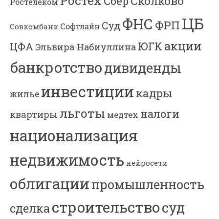
Ростех
Сколково
Сбер
Ростелеком
ЦБ
ФНС
ФРП
Суд
Софтлайн
Совкомбанк
акции
ЮГК
ЦФА
Эльвира Набиуллина
банкротство
дивиденды
инвестиции
кадры
жилье
льготы
налоги
квартиры
медтех
национализация
недвижимость
нейросети
облигации
промышленность
строительство
суд
сделка