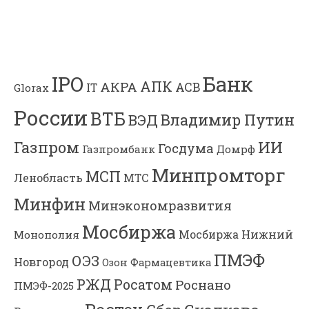
Банк
IPO
АПК
АКРА
АСВ
IT
Glorax
России
ВТБ
Владимир Путин
ВЭД
Газпром
ИИ
Госдума
Газпромбанк
Домрф
Минпромторг
МСП
Ленобласть
МТС
Минфин
Минэкономразвития
Мосбиржа
Мосбиржа
Нижний
Монополия
ПМЭФ
ОЭЗ
Новгород
Озон Фармацевтика
РЖД
Росатом
Роснано
ПМЭФ-2025