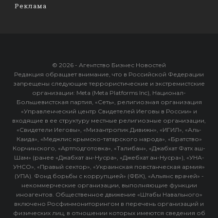
Реклама
© 2026 - Агентство Бизнес Новостей
Редакция обращает внимание, что в Российской Федерации
запрещены следующие террористические и экстремистские
организации: Meta (Meta Platforms Inc), Национал-
Большевистская партия, «Сеть», религиозная организация
«Управленческий центр Свидетелей Иеговы в России» и
входящие в ее структуру местные религиозные организации,
«Свидетели Иеговы», «Мизантропик Дивижн», «ИГИЛ», «Аль-
Каида», «Меджлис крымско-татарского народа», «Братство»
Корчинского, «Артподготовка», «Талибан», «Джабхат Фатх аш-
Шам» (ранее «Джабхат ан-Нусра», «Джебхат ан-Нусра»), «УНА-
УНСО», «Правый сектор», «Украинская повстанческая армия»
(УПА). Фонд борьбы с коррупцией» (ФБК), «Альянс врачей» -
некоммерческие организации, выполняющие функции
иноагентов. Общественное движение «Штабы Навального»
включено Росфинмониторингом в перечень организаций и
физических лиц, в отношении которых имеются сведения об