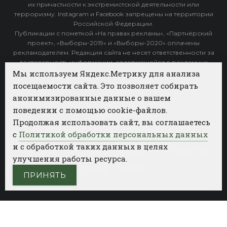
их причастности к экстремистской деятельности или
терроризму. Instagram и Facebook запрещены на территории
Российской Федерации.
Публикации с пометкой «На правах рекламы», «Партнёрский
проект», «Выборы-2019» и «Выборы-2020» оплачены
рекламодателем. Редакция сайта не несет ответственности за
достоверность информации, содержащейся в рекламных
объявлениях.
Мы используем Яндекс.Метрику для анализа
посещаемости сайта. Это позволяет собирать
Архив
анонимизированные данные о вашем
поведении с помощью cookie-файлов.
Категории
Продолжая использовать сайт, вы соглашаетесь
ФОТОБАНК АГЕНТСТВА БИЗНЕС НОВОСТЕЙ
с
Политикой обработки персональных данных
и с обработкой таких данных в целях
РЕГИОНЫ
ПОЛИТИКА
ОБЩЕСТВО
КУЛЬТУРА
улучшения работы ресурса.
НАУКА
СПОРТ
ПРИНЯТЬ