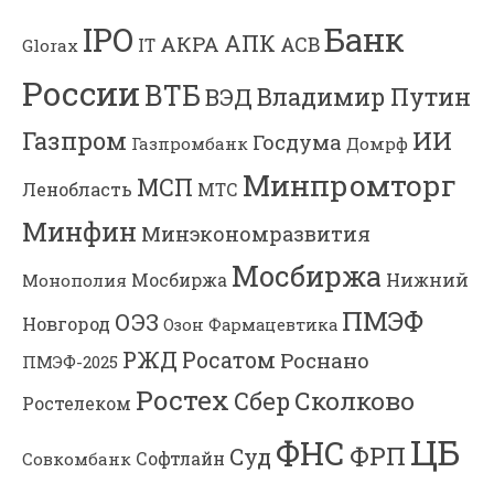
Банк
IPO
АПК
АКРА
АСВ
IT
Glorax
России
ВТБ
Владимир Путин
ВЭД
Газпром
ИИ
Госдума
Газпромбанк
Домрф
Минпромторг
МСП
Ленобласть
МТС
Минфин
Минэкономразвития
Мосбиржа
Мосбиржа
Нижний
Монополия
ПМЭФ
ОЭЗ
Новгород
Озон Фармацевтика
РЖД
Росатом
Роснано
ПМЭФ-2025
Ростех
Сколково
Сбер
Ростелеком
ЦБ
ФНС
ФРП
Суд
Софтлайн
Совкомбанк