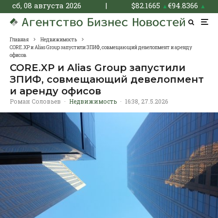
сб, 08 августа 2026
|
$
82.1665
€
94.8366
▲
▲
Главная
Недвижимость
CORE.XP и Alias Group запустили ЗПИФ, совмещающий девелопмент и аренду
офисов
CORE.XP и Alias Group запустили
ЗПИФ, совмещающий девелопмент
и аренду офисов
Роман Соловьев
·
Недвижимость
·
16:38, 27.5.2026