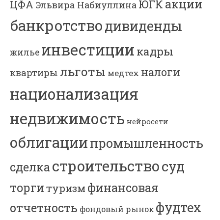
акции
ЮГК
ЦФА
Эльвира Набиуллина
банкротство
дивиденды
инвестиции
кадры
жилье
льготы
налоги
квартиры
медтех
национализация
недвижимость
нейросети
облигации
промышленность
строительство
суд
сделка
торги
финансовая
туризм
фудтех
отчетность
фондовый рынок