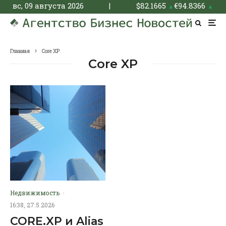
вс, 09 августа 2026
|
$
82.1665
€
94.8366
▲
▲
Главная
Core XP
Core XP
Недвижимость
·
16:38, 27.5.2026
CORE.XP и Alias