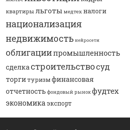
льготы
налоги
квартиры
медтех
национализация
недвижимость
нейросети
облигации
промышленность
строительство
суд
сделка
торги
финансовая
туризм
фудтех
отчетность
фондовый рынок
экономика
экспорт