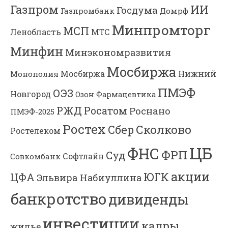
Газпром
ИИ
Госдума
Газпромбанк
Домрф
Минпромторг
МСП
Ленобласть
МТС
Минфин
Минэкономразвития
Мосбиржа
Мосбиржа
Нижний
Монополия
ПМЭФ
ОЭЗ
Новгород
Озон Фармацевтика
РЖД
Росатом
Роснано
ПМЭФ-2025
Ростех
Сколково
Сбер
Ростелеком
ЦБ
ФНС
ФРП
Суд
Софтлайн
Совкомбанк
акции
ЮГК
ЦФА
Эльвира Набиуллина
банкротство
дивиденды
инвестиции
кадры
жилье