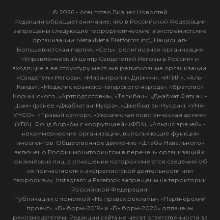
© 2026 - Агентство Бизнес Новостей
Редакция обращает внимание, что в Российской Федерации
запрещены следующие террористические и экстремистские
организации: Meta (Meta Platforms Inc), Национал-
Большевистская партия, «Сеть», религиозная организация
«Управленческий центр Свидетелей Иеговы в России» и
входящие в ее структуру местные религиозные организации,
«Свидетели Иеговы», «Мизантропик Дивижн», «ИГИЛ», «Аль-
Каида», «Меджлис крымско-татарского народа», «Братство»
Корчинского, «Артподготовка», «Талибан», «Джабхат Фатх аш-
Шам» (ранее «Джабхат ан-Нусра», «Джебхат ан-Нусра»), «УНА-
УНСО», «Правый сектор», «Украинская повстанческая армия»
(УПА). Фонд борьбы с коррупцией» (ФБК), «Альянс врачей» -
некоммерческие организации, выполняющие функции
иноагентов. Общественное движение «Штабы Навального»
включено Росфинмониторингом в перечень организаций и
физических лиц, в отношении которых имеются сведения об
их причастности к экстремистской деятельности или
терроризму. Instagram и Facebook запрещены на территории
Российской Федерации.
Публикации с пометкой «На правах рекламы», «Партнёрский
проект», «Выборы-2019» и «Выборы-2020» оплачены
рекламодателем. Редакция сайта не несет ответственности за