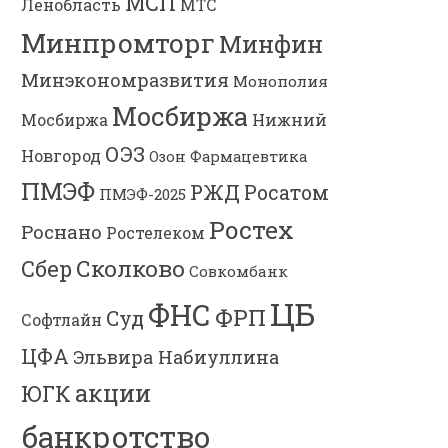
МСП
Ленобласть
МТС
Минпромторг
Минфин
Минэкономразвития
Монополия
Мосбиржа
Мосбиржа
Нижний
ОЭЗ
Новгород
Озон Фармацевтика
ПМЭФ
РЖД
Росатом
ПМЭФ-2025
Ростех
Роснано
Ростелеком
Сколково
Сбер
Совкомбанк
ЦБ
ФНС
ФРП
Суд
Софтлайн
ЦФА
Эльвира Набиуллина
акции
ЮГК
банкротство