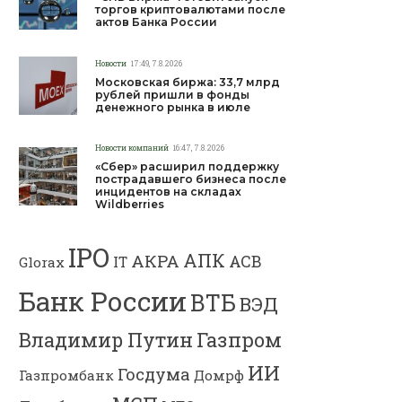
торгов криптовалютами после
актов Банка России
Новости
17:49, 7.8.2026
Московская биржа: 33,7 млрд
рублей пришли в фонды
денежного рынка в июле
Новости компаний
16:47, 7.8.2026
«Сбер» расширил поддержку
пострадавшего бизнеса после
инцидентов на складах
Wildberries
IPO
АПК
АКРА
АСВ
IT
Glorax
Банк России
ВТБ
ВЭД
Владимир Путин
Газпром
ИИ
Госдума
Газпромбанк
Домрф