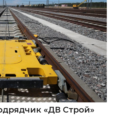
одрядчик «ДВ Строй»