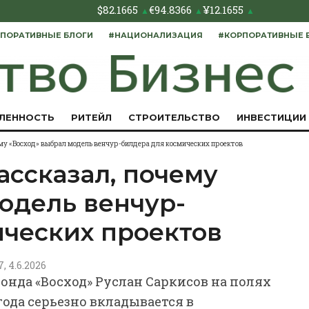
$
82.1665
€
94.8366
¥
12.1655
▲
▲
▲
ПОРАТИВНЫЕ БЛОГИ
#НАЦИОНАЛИЗАЦИЯ
#КОРПОРАТИВНЫЕ 
ЛЕННОСТЬ
РИТЕЙЛ
СТРОИТЕЛЬСТВО
ИНВЕСТИЦИИ
ему «Восход» выбрал модель венчур-билдера для космических проектов
ассказал, почему
одель венчур-
ических проектов
7, 4.6.2026
нда «Восход» Руслан Саркисов на полях
года серьезно вкладывается в