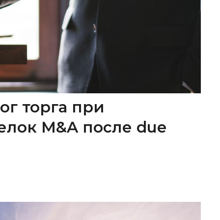
ог торга при
елок M&A после due