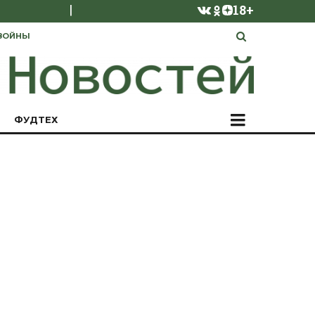
|
18+
ВОЙНЫ
ФУДТЕХ