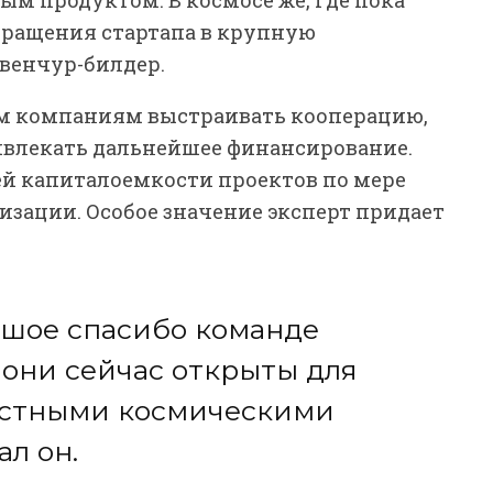
вращения стартапа в крупную
 венчур-билдер.
м компаниям выстраивать кооперацию,
ивлекать дальнейшее финансирование.
ей капиталоемкости проектов по мере
изации. Особое значение эксперт придает
льшое спасибо команде
о они сейчас открыты для
астными космическими
л он.