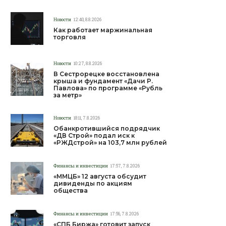
Новости
12:40, 8.8.2026
Как работает маржинальная
торговля
Новости
10:27, 8.8.2026
В Сестрорецке восстановлена
крыша и фундамент «Дачи Р.
Павлова» по программе «Рубль
за метр»
Новости
18:11, 7.8.2026
Обанкротившийся подрядчик
«ДВ Строй» подал иск к
«РЖДстрой» на 103,7 млн рублей
Финансы и инвестиции
17:57, 7.8.2026
«ММЦБ» 12 августа обсудит
дивиденды по акциям
общества
Финансы и инвестиции
17:56, 7.8.2026
«СПБ Биржа» готовит запуск