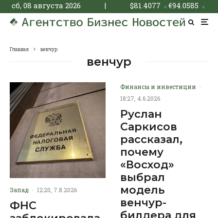
сб, 08 августа 2026
|
$
81.4077
€
94.0585
▲
▲
Главная
венчур
венчур
Финансы и инвестиции
·
18:27, 4.6.2026
Руслан
Саркисов
рассказал,
почему
«Восход»
выбрал
модель
Запад
·
12:20, 7.8.2026
венчур-
ФНС
билдера для