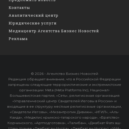
Контакты
Аналитический центр
Юридические услуги
Медиацентр Агентства Бизнес Новостей
Реклама
© 2026 - Агентство Бизнес Новостей
Редакция обращает внимание, что в Российской Федерации
запрещены следующие террористические и экстремистские
организации: Meta (Meta Platforms Inc), Национал-
Большевистская партия, «Сеть», религиозная организация
«Управленческий центр Свидетелей Иеговы в России» и
входящие в ее структуру местные религиозные организации,
«Свидетели Иеговы», «Мизантропик Дивижн», «ИГИЛ», «Аль-
Каида», «Меджлис крымско-татарского народа», «Братство»
Корчинского, «Артподготовка», «Талибан», «Джабхат Фатх аш-
Шам» (ранее «Джабхат ан-Нусра», «Джебхат ан-Нусра»), «УНА-