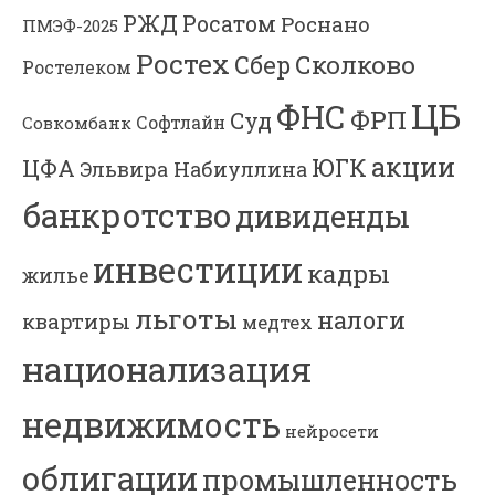
РЖД
Росатом
Роснано
ПМЭФ-2025
Ростех
Сколково
Сбер
Ростелеком
ЦБ
ФНС
ФРП
Суд
Софтлайн
Совкомбанк
акции
ЮГК
ЦФА
Эльвира Набиуллина
банкротство
дивиденды
инвестиции
кадры
жилье
льготы
налоги
квартиры
медтех
национализация
недвижимость
нейросети
облигации
промышленность