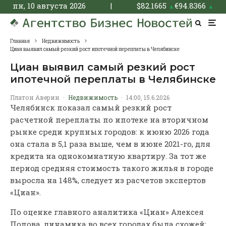
пн, 10 августа 2026
|
$
82.1665
€
94.8366
▲
▲
Главная
Недвижимость
Циан выявил самый резкий рост ипотечной переплаты в Челябинске
Циан выявил самый резкий рост
ипотечной переплаты в Челябинске
Платон Аверин
·
Недвижимость
·
14:00, 15.6.2026
Челябинск показал самый резкий рост
расчетной переплаты по ипотеке на вторичном
рынке среди крупных городов: к июню 2026 года
она стала в 5,1 раза выше, чем в июне 2021-го, для
кредита на однокомнатную квартиру. За тот же
период средняя стоимость такого жилья в городе
выросла на 148%, следует из расчетов экспертов
«Циан».
По оценке главного аналитика «Циан» Алексея
Попова, динамика во всех городах была схожей: