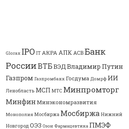
Банк
IPO
АПК
АКРА
АСВ
IT
Glorax
России
ВТБ
Владимир Путин
ВЭД
Газпром
ИИ
Госдума
Газпромбанк
Домрф
Минпромторг
МСП
Ленобласть
МТС
Минфин
Минэкономразвития
Мосбиржа
Мосбиржа
Нижний
Монополия
ПМЭФ
ОЭЗ
Новгород
Озон Фармацевтика