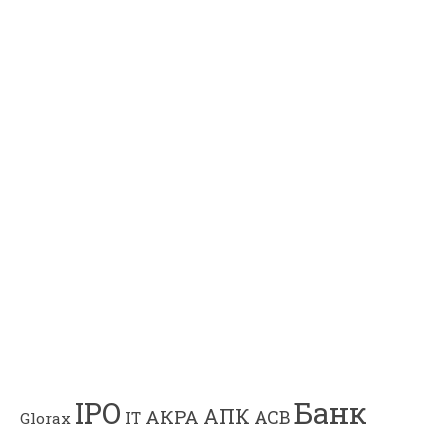
Банк
IPO
АПК
АКРА
АСВ
IT
Glorax