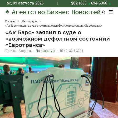
вс, 09 августа 2026
|
$
82.1665
€
94.8366
▲
▲
Главная
На главную
«Ак Барс» заявил в суде о «возможном дефолтном состоянии «Евротранса»
«Ак Барс» заявил в суде о
«возможном дефолтном состоянии
«Евротранса»
Платон Аверин
·
На главную
·
15:40, 23.6.2026