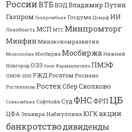
России
ВТБ
Владимир Путин
ВЭД
Газпром
ИИ
Госдума
Газпромбанк
Домрф
Минпромторг
МСП
Ленобласть
МТС
Минфин
Минэкономразвития
Мосбиржа
Мосбиржа
Нижний
Монополия
ПМЭФ
ОЭЗ
Новгород
Озон Фармацевтика
РЖД
Росатом
Роснано
ПМЭФ-2025
Ростех
Сколково
Сбер
Ростелеком
ЦБ
ФНС
ФРП
Суд
Софтлайн
Совкомбанк
акции
ЮГК
ЦФА
Эльвира Набиуллина
банкротство
дивиденды