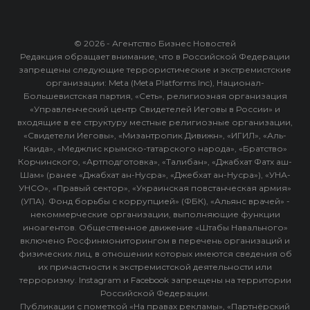
© 2026 - Агентство Бизнес Новостей
Редакция обращает внимание, что в Российской Федерации
запрещены следующие террористические и экстремистские
организации: Meta (Meta Platforms Inc), Национал-
Большевистская партия, «Сеть», религиозная организация
«Управленческий центр Свидетелей Иеговы в России» и
входящие в ее структуру местные религиозные организации,
«Свидетели Иеговы», «Мизантропик Дивижн», «ИГИЛ», «Аль-
Каида», «Меджлис крымско-татарского народа», «Братство»
Корчинского, «Артподготовка», «Талибан», «Джабхат Фатх аш-
Шам» (ранее «Джабхат ан-Нусра», «Джебхат ан-Нусра»), «УНА-
УНСО», «Правый сектор», «Украинская повстанческая армия»
(УПА). Фонд борьбы с коррупцией» (ФБК), «Альянс врачей» -
некоммерческие организации, выполняющие функции
иноагентов. Общественное движение «Штабы Навального»
включено Росфинмониторингом в перечень организаций и
физических лиц, в отношении которых имеются сведения об
их причастности к экстремистской деятельности или
терроризму. Instagram и Facebook запрещены на территории
Российской Федерации.
Публикации с пометкой «На правах рекламы», «Партнёрский