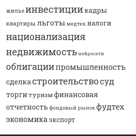
инвестиции
кадры
жилье
льготы
налоги
квартиры
медтех
национализация
недвижимость
нейросети
облигации
промышленность
строительство
суд
сделка
торги
финансовая
туризм
фудтех
отчетность
фондовый рынок
экономика
экспорт