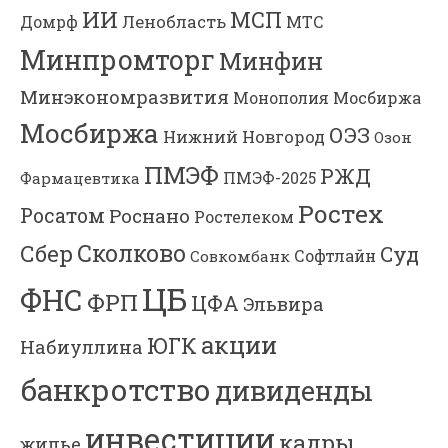
ИИ
МСП
Ленобласть
МТС
Домрф
Минпромторг
Минфин
Минэкономразвития
Мосбиржа
Монополия
Мосбиржа
ОЭЗ
Нижний Новгород
Озон
ПМЭФ
РЖД
Фармацевтика
ПМЭФ-2025
Ростех
Росатом
Роснано
Ростелеком
Сколково
Сбер
Суд
Софтлайн
Совкомбанк
ЦБ
ФНС
ФРП
ЦФА
Эльвира
акции
ЮГК
Набиуллина
банкротство
дивиденды
инвестиции
кадры
жилье