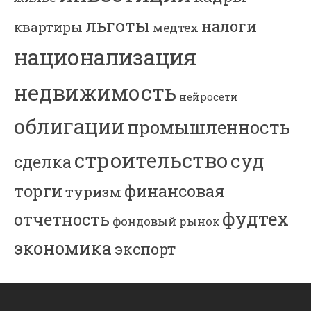
льготы
налоги
квартиры
медтех
национализация
недвижимость
нейросети
облигации
промышленность
строительство
суд
сделка
торги
финансовая
туризм
фудтех
отчетность
фондовый рынок
экономика
экспорт