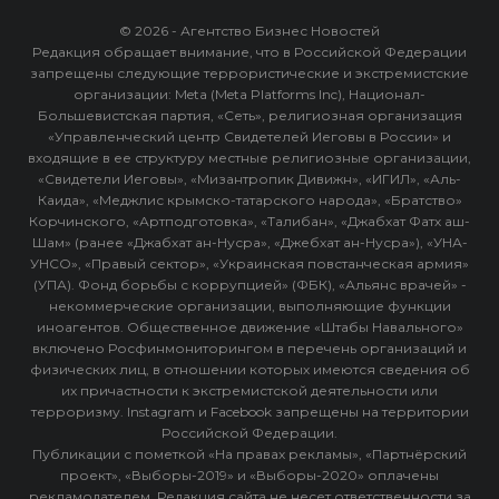
© 2026 - Агентство Бизнес Новостей
Редакция обращает внимание, что в Российской Федерации
запрещены следующие террористические и экстремистские
организации: Meta (Meta Platforms Inc), Национал-
Большевистская партия, «Сеть», религиозная организация
«Управленческий центр Свидетелей Иеговы в России» и
входящие в ее структуру местные религиозные организации,
«Свидетели Иеговы», «Мизантропик Дивижн», «ИГИЛ», «Аль-
Каида», «Меджлис крымско-татарского народа», «Братство»
Корчинского, «Артподготовка», «Талибан», «Джабхат Фатх аш-
Шам» (ранее «Джабхат ан-Нусра», «Джебхат ан-Нусра»), «УНА-
УНСО», «Правый сектор», «Украинская повстанческая армия»
(УПА). Фонд борьбы с коррупцией» (ФБК), «Альянс врачей» -
некоммерческие организации, выполняющие функции
иноагентов. Общественное движение «Штабы Навального»
включено Росфинмониторингом в перечень организаций и
физических лиц, в отношении которых имеются сведения об
их причастности к экстремистской деятельности или
терроризму. Instagram и Facebook запрещены на территории
Российской Федерации.
Публикации с пометкой «На правах рекламы», «Партнёрский
проект», «Выборы-2019» и «Выборы-2020» оплачены
рекламодателем. Редакция сайта не несет ответственности за