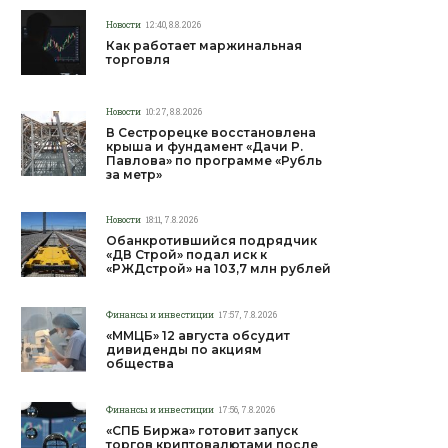
Новости
12:40, 8.8.2026
Как работает маржинальная
торговля
Новости
10:27, 8.8.2026
В Сестрорецке восстановлена
крыша и фундамент «Дачи Р.
Павлова» по программе «Рубль
за метр»
Новости
18:11, 7.8.2026
Обанкротившийся подрядчик
«ДВ Строй» подал иск к
«РЖДстрой» на 103,7 млн рублей
Финансы и инвестиции
17:57, 7.8.2026
«ММЦБ» 12 августа обсудит
дивиденды по акциям
общества
Финансы и инвестиции
17:56, 7.8.2026
«СПБ Биржа» готовит запуск
торгов криптовалютами после