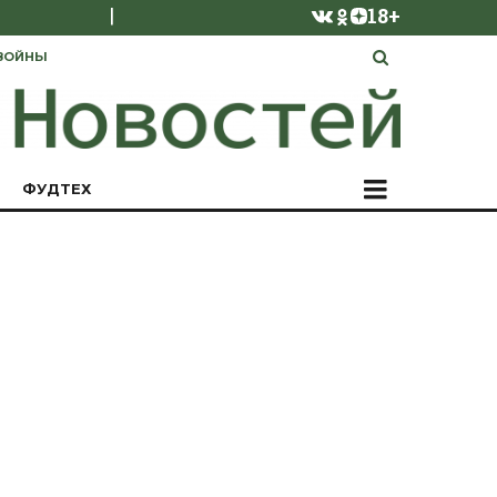
|
18+
ВОЙНЫ
ФУДТЕХ