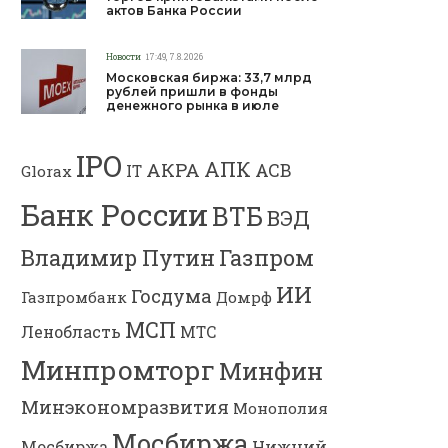
актов Банка России
Новости
17:49, 7.8.2026
Московская биржа: 33,7 млрд
рублей пришли в фонды
денежного рынка в июле
IPO
АПК
АКРА
АСВ
IT
Glorax
Банк России
ВТБ
ВЭД
Владимир Путин
Газпром
ИИ
Госдума
Газпромбанк
Домрф
МСП
Ленобласть
МТС
Минпромторг
Минфин
Минэкономразвития
Монополия
Мосбиржа
Мосбиржа
Нижний