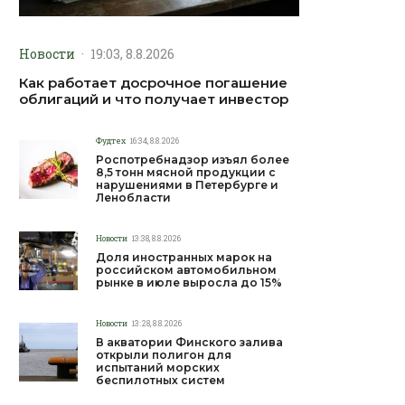
Новости
·
19:03, 8.8.2026
Как работает досрочное погашение
облигаций и что получает инвестор
Фудтех
16:34, 8.8.2026
Роспотребнадзор изъял более
8,5 тонн мясной продукции с
нарушениями в Петербурге и
Ленобласти
Новости
13:38, 8.8.2026
Доля иностранных марок на
российском автомобильном
рынке в июле выросла до 15%
Новости
13:28, 8.8.2026
В акватории Финского залива
открыли полигон для
испытаний морских
беспилотных систем