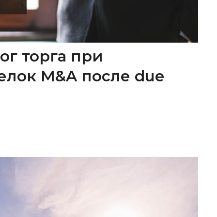
ог торга при
елок M&A после due