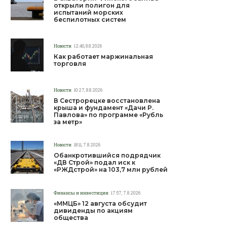
открыли полигон для
испытаний морских
беспилотных систем
Новости
12:40, 8.8.2026
Как работает маржинальная
торговля
Новости
10:27, 8.8.2026
В Сестрорецке восстановлена
крыша и фундамент «Дачи Р.
Павлова» по программе «Рубль
за метр»
Новости
18:11, 7.8.2026
Обанкротившийся подрядчик
«ДВ Строй» подал иск к
«РЖДстрой» на 103,7 млн рублей
Финансы и инвестиции
17:57, 7.8.2026
«ММЦБ» 12 августа обсудит
дивиденды по акциям
общества