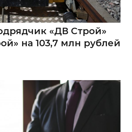
одрядчик «ДВ Строй»
ой» на 103,7 млн рублей