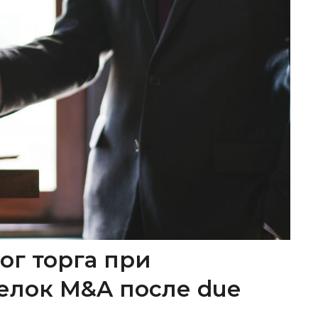
ог торга при
елок M&A после due