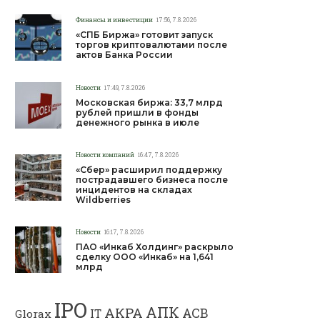
Финансы и инвестиции
17:56, 7.8.2026
«СПБ Биржа» готовит запуск
торгов криптовалютами после
актов Банка России
Новости
17:49, 7.8.2026
Московская биржа: 33,7 млрд
рублей пришли в фонды
денежного рынка в июле
Новости компаний
16:47, 7.8.2026
«Сбер» расширил поддержку
пострадавшего бизнеса после
инцидентов на складах
Wildberries
Новости
16:17, 7.8.2026
ПАО «Инкаб Холдинг» раскрыло
сделку ООО «Инкаб» на 1,641
млрд
IPO
АПК
АКРА
АСВ
IT
Glorax