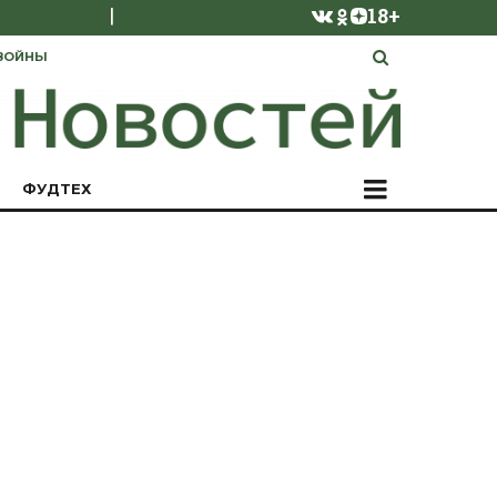
|
18+
ВОЙНЫ
ФУДТЕХ