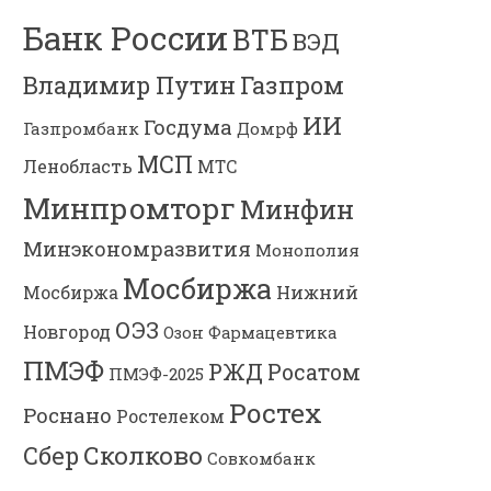
Банк России
ВТБ
ВЭД
Владимир Путин
Газпром
ИИ
Госдума
Газпромбанк
Домрф
МСП
Ленобласть
МТС
Минпромторг
Минфин
Минэкономразвития
Монополия
Мосбиржа
Мосбиржа
Нижний
ОЭЗ
Новгород
Озон Фармацевтика
ПМЭФ
РЖД
Росатом
ПМЭФ-2025
Ростех
Роснано
Ростелеком
Сколково
Сбер
Совкомбанк