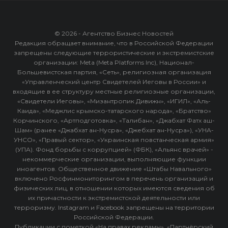
© 2026 - Агентство Бизнес Новостей
Редакция обращает внимание, что в Российской Федерации
запрещены следующие террористические и экстремистские
организации: Meta (Meta Platforms Inc), Национал-
Большевистская партия, «Сеть», религиозная организация
«Управленческий центр Свидетелей Иеговы в России» и
входящие в ее структуру местные религиозные организации,
«Свидетели Иеговы», «Мизантропик Дивижн», «ИГИЛ», «Аль-
Каида», «Меджлис крымско-татарского народа», «Братство»
Корчинского, «Артподготовка», «Талибан», «Джабхат Фатх аш-
Шам» (ранее «Джабхат ан-Нусра», «Джебхат ан-Нусра»), «УНА-
УНСО», «Правый сектор», «Украинская повстанческая армия»
(УПА). Фонд борьбы с коррупцией» (ФБК), «Альянс врачей» -
некоммерческие организации, выполняющие функции
иноагентов. Общественное движение «Штабы Навального»
включено Росфинмониторингом в перечень организаций и
физических лиц, в отношении которых имеются сведения об
их причастности к экстремистской деятельности или
терроризму. Instagram и Facebook запрещены на территории
Российской Федерации.
Публикации с пометкой «На правах рекламы», «Партнёрский