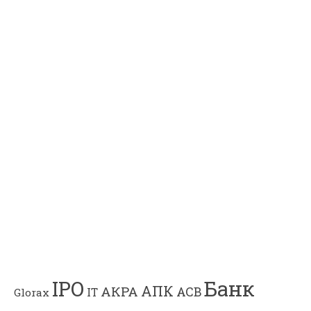
Банк
IPO
АПК
АКРА
АСВ
IT
Glorax