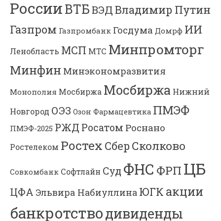
России
ВТБ
Владимир Путин
ВЭД
Газпром
ИИ
Госдума
Газпромбанк
Домрф
Минпромторг
МСП
Ленобласть
МТС
Минфин
Минэкономразвития
Мосбиржа
Мосбиржа
Нижний
Монополия
ПМЭФ
ОЭЗ
Новгород
Озон Фармацевтика
РЖД
Росатом
Роснано
ПМЭФ-2025
Ростех
Сколково
Сбер
Ростелеком
ЦБ
ФНС
ФРП
Суд
Софтлайн
Совкомбанк
акции
ЮГК
ЦФА
Эльвира Набиуллина
банкротство
дивиденды