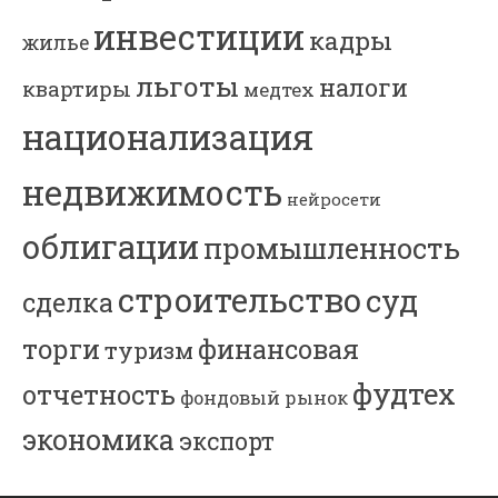
инвестиции
кадры
жилье
льготы
налоги
квартиры
медтех
национализация
недвижимость
нейросети
облигации
промышленность
строительство
суд
сделка
торги
финансовая
туризм
фудтех
отчетность
фондовый рынок
экономика
экспорт