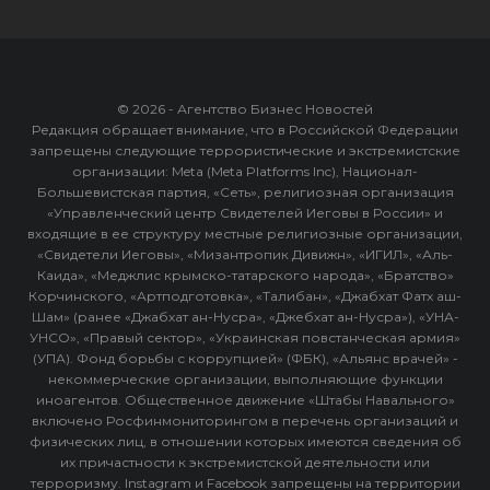
© 2026 - Агентство Бизнес Новостей
Редакция обращает внимание, что в Российской Федерации
запрещены следующие террористические и экстремистские
организации: Meta (Meta Platforms Inc), Национал-
Большевистская партия, «Сеть», религиозная организация
«Управленческий центр Свидетелей Иеговы в России» и
входящие в ее структуру местные религиозные организации,
«Свидетели Иеговы», «Мизантропик Дивижн», «ИГИЛ», «Аль-
Каида», «Меджлис крымско-татарского народа», «Братство»
Корчинского, «Артподготовка», «Талибан», «Джабхат Фатх аш-
Шам» (ранее «Джабхат ан-Нусра», «Джебхат ан-Нусра»), «УНА-
УНСО», «Правый сектор», «Украинская повстанческая армия»
(УПА). Фонд борьбы с коррупцией» (ФБК), «Альянс врачей» -
некоммерческие организации, выполняющие функции
иноагентов. Общественное движение «Штабы Навального»
включено Росфинмониторингом в перечень организаций и
физических лиц, в отношении которых имеются сведения об
их причастности к экстремистской деятельности или
терроризму. Instagram и Facebook запрещены на территории