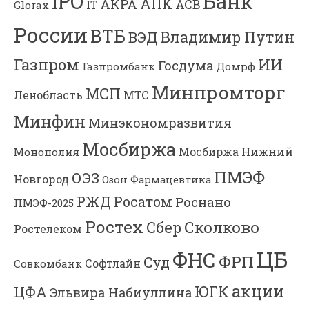
Банк
IPO
АПК
АКРА
АСВ
IT
Glorax
России
ВТБ
Владимир Путин
ВЭД
Газпром
ИИ
Госдума
Газпромбанк
Домрф
Минпромторг
МСП
Ленобласть
МТС
Минфин
Минэкономразвития
Мосбиржа
Мосбиржа
Нижний
Монополия
ПМЭФ
ОЭЗ
Новгород
Озон Фармацевтика
РЖД
Росатом
Роснано
ПМЭФ-2025
Ростех
Сколково
Сбер
Ростелеком
ЦБ
ФНС
ФРП
Суд
Софтлайн
Совкомбанк
акции
ЮГК
ЦФА
Эльвира Набиуллина