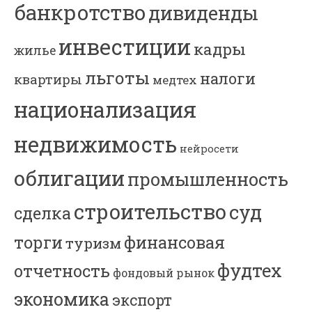
банкротство
дивиденды
инвестиции
кадры
жилье
льготы
налоги
квартиры
медтех
национализация
недвижимость
нейросети
облигации
промышленность
строительство
суд
сделка
торги
финансовая
туризм
фудтех
отчетность
фондовый рынок
экономика
экспорт