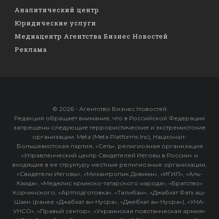
Аналитический центр
Юридические услуги
Медиацентр Агентства Бизнес Новостей
Реклама
© 2026 - Агентство Бизнес Новостей
Редакция обращает внимание, что в Российской Федерации
запрещены следующие террористические и экстремистские
организации: Meta (Meta Platforms Inc), Национал-
Большевистская партия, «Сеть», религиозная организация
«Управленческий центр Свидетелей Иеговы в России» и
входящие в ее структуру местные религиозные организации,
«Свидетели Иеговы», «Мизантропик Дивижн», «ИГИЛ», «Аль-
Каида», «Меджлис крымско-татарского народа», «Братство»
Корчинского, «Артподготовка», «Талибан», «Джабхат Фатх аш-
Шам» (ранее «Джабхат ан-Нусра», «Джебхат ан-Нусра»), «УНА-
УНСО», «Правый сектор», «Украинская повстанческая армия»