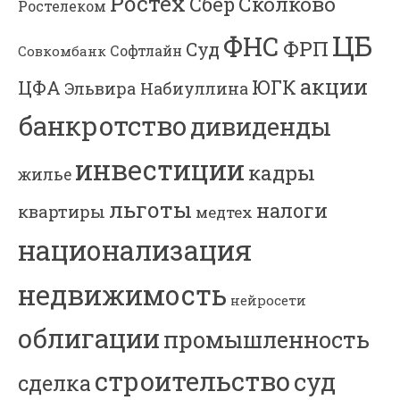
Ростех
Сколково
Сбер
Ростелеком
ЦБ
ФНС
ФРП
Суд
Софтлайн
Совкомбанк
акции
ЮГК
ЦФА
Эльвира Набиуллина
банкротство
дивиденды
инвестиции
кадры
жилье
льготы
налоги
квартиры
медтех
национализация
недвижимость
нейросети
облигации
промышленность
строительство
суд
сделка