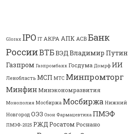
Банк
IPO
АПК
АКРА
АСВ
IT
Glorax
России
ВТБ
Владимир Путин
ВЭД
Газпром
ИИ
Госдума
Газпромбанк
Домрф
Минпромторг
МСП
Ленобласть
МТС
Минфин
Минэкономразвития
Мосбиржа
Мосбиржа
Нижний
Монополия
ПМЭФ
ОЭЗ
Новгород
Озон Фармацевтика
РЖД
Росатом
Роснано
ПМЭФ-2025