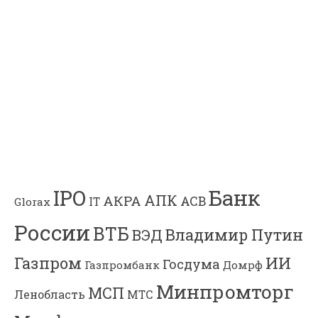
Банк
IPO
АПК
АКРА
АСВ
IT
Glorax
России
ВТБ
Владимир Путин
ВЭД
Газпром
ИИ
Госдума
Газпромбанк
Домрф
Минпромторг
МСП
Ленобласть
МТС