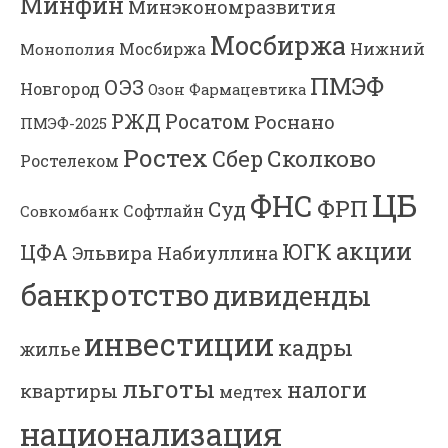
Минфин
Минэкономразвития
Мосбиржа
Мосбиржа
Нижний
Монополия
ПМЭФ
ОЭЗ
Новгород
Озон Фармацевтика
РЖД
Росатом
Роснано
ПМЭФ-2025
Ростех
Сколково
Сбер
Ростелеком
ЦБ
ФНС
ФРП
Суд
Софтлайн
Совкомбанк
акции
ЮГК
ЦФА
Эльвира Набиуллина
банкротство
дивиденды
инвестиции
кадры
жилье
льготы
налоги
квартиры
медтех
национализация