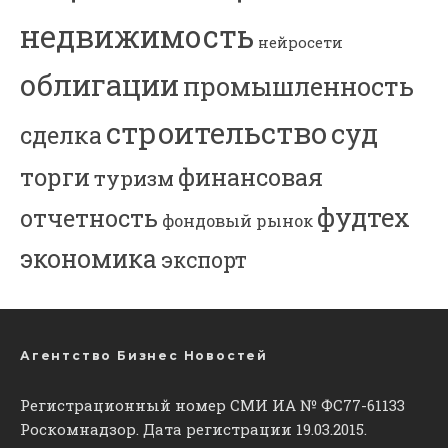
недвижимость
нейросети
облигации
промышленность
строительство
суд
сделка
торги
финансовая
туризм
фудтех
отчетность
фондовый рынок
экономика
экспорт
Агентство Бизнес Новостей
Регистрационный номер СМИ ИА № ФС77-61133
Роскомнадзор. Дата регистрации 19.03.2015.