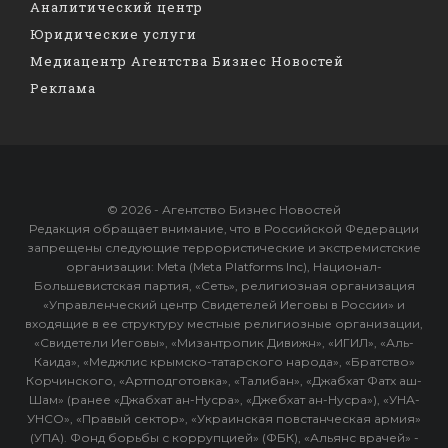
Аналитический центр
Юридические услуги
Медиацентр Агентства Бизнес Новостей
Реклама
© 2026 - Агентство Бизнес Новостей
Редакция обращает внимание, что в Российской Федерации
запрещены следующие террористические и экстремистские
организации: Meta (Meta Platforms Inc), Национал-
Большевистская партия, «Сеть», религиозная организация
«Управленческий центр Свидетелей Иеговы в России» и
входящие в ее структуру местные религиозные организации,
«Свидетели Иеговы», «Мизантропик Дивижн», «ИГИЛ», «Аль-
Каида», «Меджлис крымско-татарского народа», «Братство»
Корчинского, «Артподготовка», «Талибан», «Джабхат Фатх аш-
Шам» (ранее «Джабхат ан-Нусра», «Джебхат ан-Нусра»), «УНА-
УНСО», «Правый сектор», «Украинская повстанческая армия»
(УПА). Фонд борьбы с коррупцией» (ФБК), «Альянс врачей» -