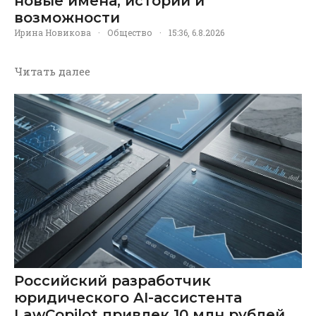
новые имена, истории и
возможности
Ирина Новикова
·
Общество
·
15:36, 6.8.2026
Читать далее
Российский разработчик
юридического AI-ассистента
LawCopilot привлек 10 млн рублей