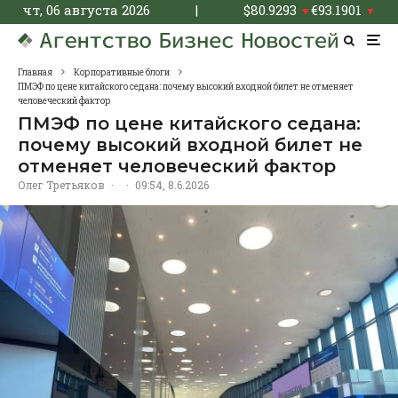
чт, 06 августа 2026
|
$
80.9293
€
93.1901
▼
▼
Главная
Корпоративные блоги
ПМЭФ по цене китайского седана: почему высокий входной билет не отменяет
человеческий фактор
ПМЭФ по цене китайского седана:
почему высокий входной билет не
отменяет человеческий фактор
Олег Третьяков
·
·
09:54, 8.6.2026