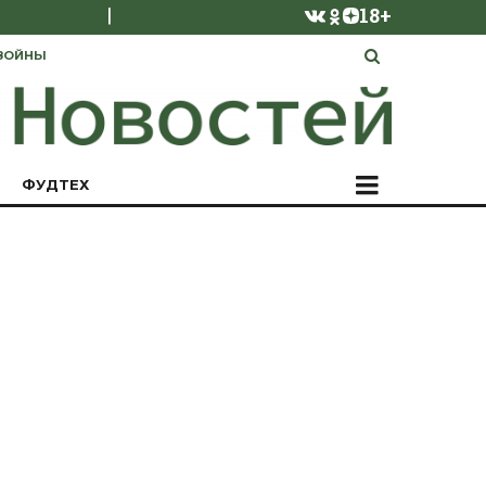
|
18+
ВОЙНЫ
ФУДТЕХ