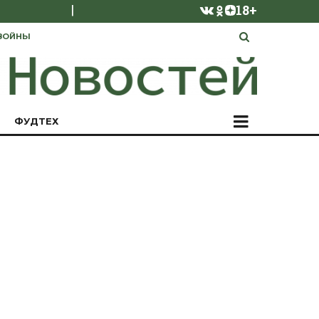
|
18+
ВОЙНЫ
ФУДТЕХ