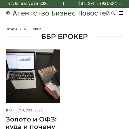
чт, 06 августа 2026
|
$
81.1291
€
93.5824
▲
▲
Главная
ББР БРОКЕР
ББР БРОКЕР
IPO
·
17:51, 29.11.2024
Золото и ОФЗ:
куда и почему