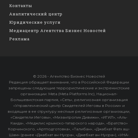
Контакты
Аналитический центр
Юридические услуги
Медиацентр Агентства Бизнес Новостей
Реклама
© 2026 - Агентство Бизнес Новостей
Редакция обращает внимание, что в Российской Федерации
запрещены следующие террористические и экстремистские
организации: Meta (Meta Platforms Inc), Национал-
Большевистская партия, «Сеть», религиозная организация
«Управленческий центр Свидетелей Иеговы в России» и
входящие в ее структуру местные религиозные организации,
«Свидетели Иеговы», «Мизантропик Дивижн», «ИГИЛ», «Аль-
Каида», «Меджлис крымско-татарского народа», «Братство»
Корчинского, «Артподготовка», «Талибан», «Джабхат Фатх аш-
Шам» (ранее «Джабхат ан-Нусра», «Джебхат ан-Нусра»), «УНА-