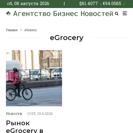
сб, 08 августа 2026
|
$
81.4077
€
94.0585
▲
▲
Главная
eGrocery
eGrocery
Новости
·
13:05, 19.6.2026
Рынок
eGrocery в