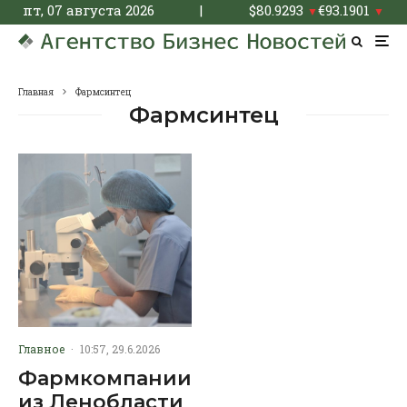
пт, 07 августа 2026
|
$
80.9293
€
93.1901
▼
▼
Главная
Фармсинтец
Фармсинтец
Главное
·
10:57, 29.6.2026
Фармкомпании
из Ленобласти