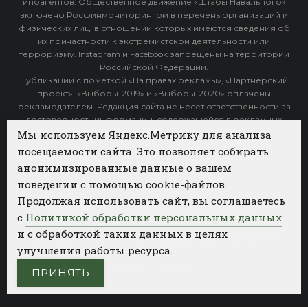
иноагентов. Общественное движение «Штабы Навального»
включено Росфинмониторингом в перечень организаций и
физических лиц, в отношении которых имеются сведения об
их причастности к экстремистской деятельности или
терроризму. Instagram и Facebook запрещены на территории
Российской Федерации.
Публикации с пометкой «На правах рекламы», «Партнёрский
проект», «Выборы-2019» и «Выборы-2020» оплачены
рекламодателем. Редакция сайта не несет ответственности за
достоверность информации, содержащейся в рекламных
объявлениях.
Мы используем Яндекс.Метрику для анализа
посещаемости сайта. Это позволяет собирать
Архив
анонимизированные данные о вашем
поведении с помощью cookie-файлов.
Категории
Продолжая использовать сайт, вы соглашаетесь
ФОТОБАНК АГЕНТСТВА БИЗНЕС НОВОСТЕЙ
с
Политикой обработки персональных данных
и с обработкой таких данных в целях
РЕГИОНЫ
ПОЛИТИКА
ОБЩЕСТВО
КУЛЬТУРА
улучшения работы ресурса.
НАУКА
СПОРТ
ПРИНЯТЬ