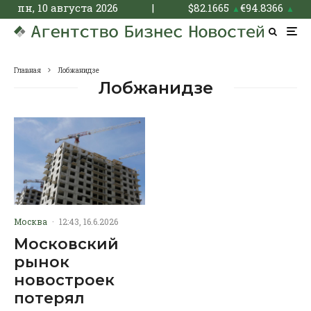
пн, 10 августа 2026
|
$
82.1665
€
94.8366
▲
▲
Главная
Лобжанидзе
Лобжанидзе
Москва
·
12:43, 16.6.2026
Московский
рынок
новостроек
потерял