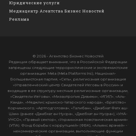
Юридические услуги
Медиацентр Агентства Бизнес Новостей
Реклама
© 2026 - Агентство Бизнес Новостей
Редакция обращает внимание, что в Российской Федерации
запрещены следующие террористические и экстремистские
организации: Meta (Meta Platforms Inc), Национал-
Большевистская партия, «Сеть», религиозная организация
«Управленческий центр Свидетелей Иеговы в России» и
входящие в ее структуру местные религиозные организации,
«Свидетели Иеговы», «Мизантропик Дивижн», «ИГИЛ», «Аль-
Каида», «Меджлис крымско-татарского народа», «Братство»
Корчинского, «Артподготовка», «Талибан», «Джабхат Фатх аш-
Шам» (ранее «Джабхат ан-Нусра», «Джебхат ан-Нусра»), «УНА-
УНСО», «Правый сектор», «Украинская повстанческая армия»
(УПА). Фонд борьбы с коррупцией» (ФБК), «Альянс врачей» -
некоммерческие организации, выполняющие функции