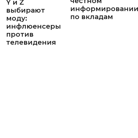
честном
Y и Z
информировани
выбирают
по вкладам
моду:
инфлюенсеры
против
телевидения