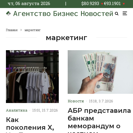
чт, 06 августа 2026
|
$
80.9293
€
93.1901
▼
▼
Главная
маркетинг
маркетинг
Новости
·
15:18, 3.7.2026
АБР представила
Аналитика
·
15:01, 15.7.2026
банкам
Как
меморандум о
поколения X,