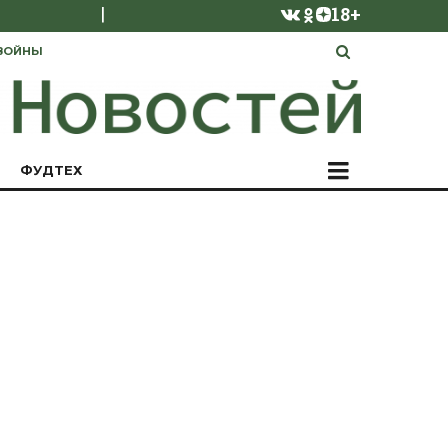
|
18+
ВОЙНЫ
ФУДТЕХ