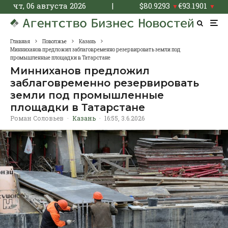
чт, 06 августа 2026
|
$
80.9293
€
93.1901
▼
▼
Главная
Поволжье
Казань
Минниханов предложил заблаговременно резервировать земли под
промышленные площадки в Татарстане
Минниханов предложил
заблаговременно резервировать
земли под промышленные
площадки в Татарстане
Роман Соловьев
·
Казань
·
16:55, 3.6.2026