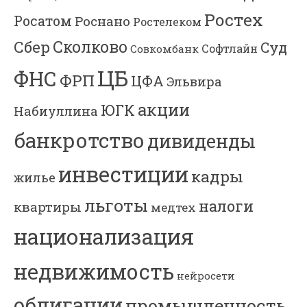
Ростех
Росатом
Роснано
Ростелеком
Сколково
Сбер
Суд
Софтлайн
Совкомбанк
ЦБ
ФНС
ФРП
ЦФА
Эльвира
акции
ЮГК
Набиуллина
банкротство
дивиденды
инвестиции
кадры
жилье
льготы
налоги
квартиры
медтех
национализация
недвижимость
нейросети
облигации
промышленность