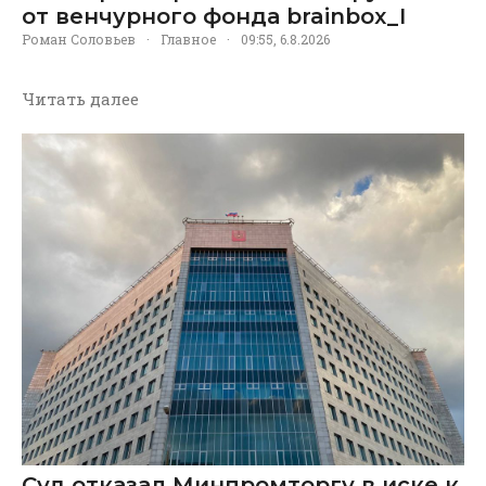
от венчурного фонда brainbox_I
Роман Соловьев
·
Главное
·
09:55, 6.8.2026
Читать далее
Суд отказал Минпромторгу в иске к