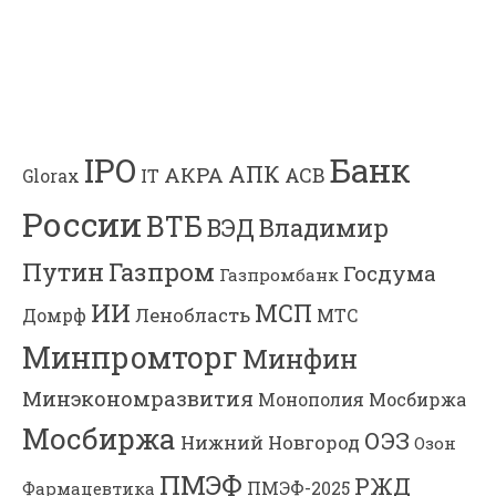
Банк
IPO
АПК
АКРА
АСВ
IT
Glorax
России
ВТБ
Владимир
ВЭД
Газпром
Путин
Госдума
Газпромбанк
ИИ
МСП
Ленобласть
МТС
Домрф
Минпромторг
Минфин
Минэкономразвития
Мосбиржа
Монополия
Мосбиржа
ОЭЗ
Нижний Новгород
Озон
ПМЭФ
РЖД
Фармацевтика
ПМЭФ-2025