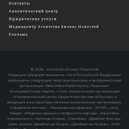
Контакты
Аналитический центр
Юридические услуги
Медиацентр Агентства Бизнес Новостей
Реклама
© 2026 - Агентство Бизнес Новостей
Редакция обращает внимание, что в Российской Федерации
запрещены следующие террористические и экстремистские
организации: Meta (Meta Platforms Inc), Национал-
Большевистская партия, «Сеть», религиозная организация
«Управленческий центр Свидетелей Иеговы в России» и
входящие в ее структуру местные религиозные организации,
«Свидетели Иеговы», «Мизантропик Дивижн», «ИГИЛ», «Аль-
Каида», «Меджлис крымско-татарского народа», «Братство»
Корчинского, «Артподготовка», «Талибан», «Джабхат Фатх аш-
Шам» (ранее «Джабхат ан-Нусра», «Джебхат ан-Нусра»), «УНА-