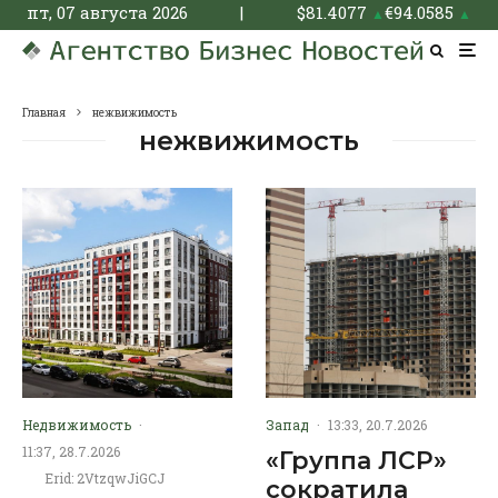
пт, 07 августа 2026
|
$
81.4077
€
94.0585
▲
▲
Главная
нежвижимость
нежвижимость
Недвижимость
·
Запад
·
13:33, 20.7.2026
11:37, 28.7.2026
«Группа ЛСР»
Erid: 2VtzqwJiGCJ
сократила