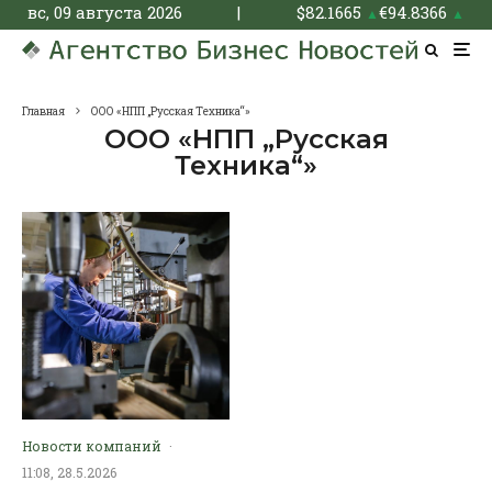
вс, 09 августа 2026
|
$
82.1665
€
94.8366
▲
▲
Главная
ООО «НПП „Русская Техника“»
ООО «НПП „Русская
Техника“»
Новости компаний
·
11:08, 28.5.2026