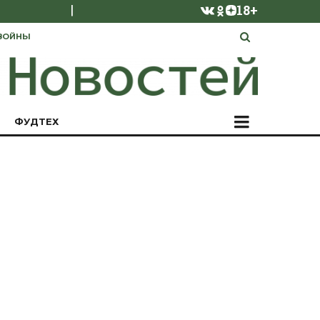
|
18+
ВОЙНЫ
ФУДТЕХ