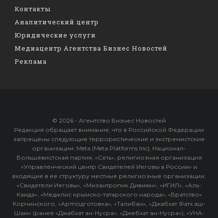
Контакты
Аналитический центр
Юридические услуги
Медиацентр Агентства Бизнес Новостей
Реклама
© 2026 - Агентство Бизнес Новостей
Редакция обращает внимание, что в Российской Федерации
запрещены следующие террористические и экстремистские
организации: Meta (Meta Platforms Inc), Национал-
Большевистская партия, «Сеть», религиозная организация
«Управленческий центр Свидетелей Иеговы в России» и
входящие в ее структуру местные религиозные организации,
«Свидетели Иеговы», «Мизантропик Дивижн», «ИГИЛ», «Аль-
Каида», «Меджлис крымско-татарского народа», «Братство»
Корчинского, «Артподготовка», «Талибан», «Джабхат Фатх аш-
Шам» (ранее «Джабхат ан-Нусра», «Джебхат ан-Нусра»), «УНА-