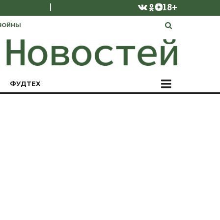
|
18+
ВОЙНЫ
ФУДТЕХ