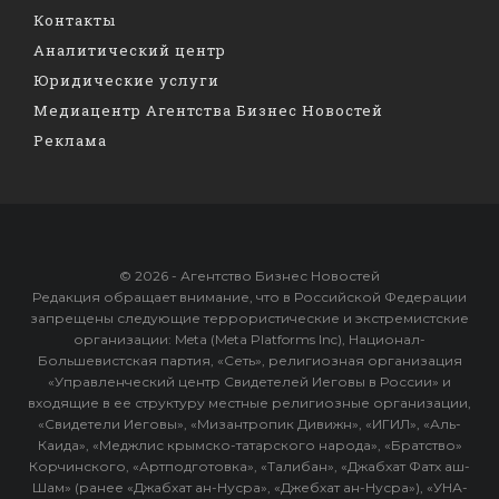
Контакты
Аналитический центр
Юридические услуги
Медиацентр Агентства Бизнес Новостей
Реклама
© 2026 - Агентство Бизнес Новостей
Редакция обращает внимание, что в Российской Федерации
запрещены следующие террористические и экстремистские
организации: Meta (Meta Platforms Inc), Национал-
Большевистская партия, «Сеть», религиозная организация
«Управленческий центр Свидетелей Иеговы в России» и
входящие в ее структуру местные религиозные организации,
«Свидетели Иеговы», «Мизантропик Дивижн», «ИГИЛ», «Аль-
Каида», «Меджлис крымско-татарского народа», «Братство»
Корчинского, «Артподготовка», «Талибан», «Джабхат Фатх аш-
Шам» (ранее «Джабхат ан-Нусра», «Джебхат ан-Нусра»), «УНА-