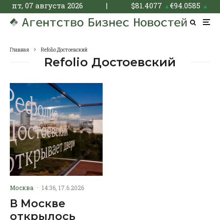
пт, 07 августа 2026
|
$
81.4077
€
94.0585
▲
▲
Главная
Refolio Достоевский
Refolio Достоевский
Москва
·
14:36, 17.6.2026
В Москве
открылось