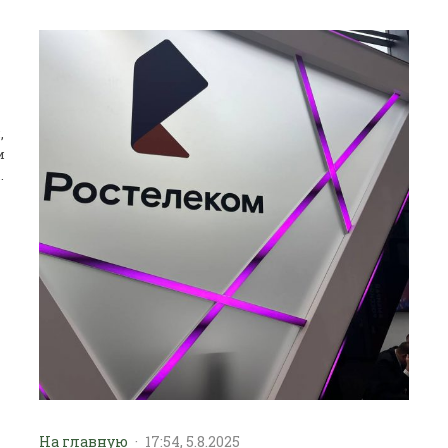
,
и
.
На главную
·
17:54, 5.8.2025