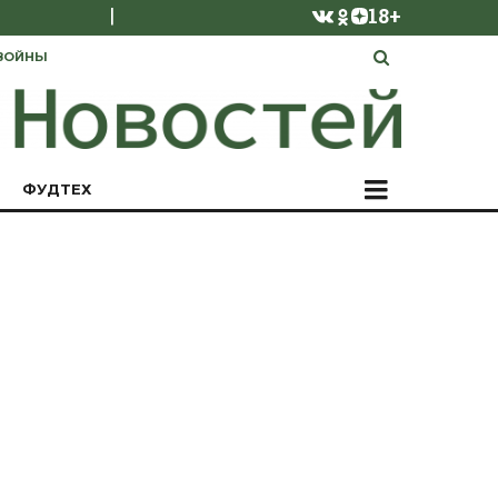
|
18+
ВОЙНЫ
ФУДТЕХ