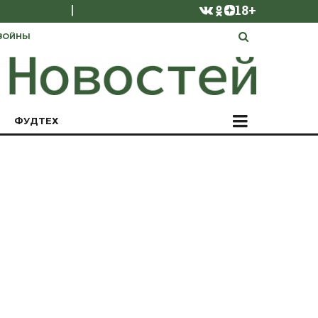
|
18+
ВОЙНЫ
ФУДТЕХ