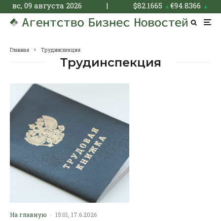
вс, 09 августа 2026
|
$
82.1665
€
94.8366
▲
▲
Главная
Трудинспекция
Трудинспекция
На главную
·
15:01, 17.6.2026