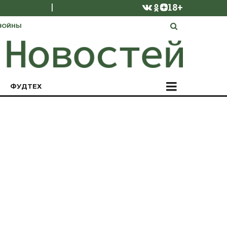
|
18+
ВОЙНЫ
ФУДТЕХ