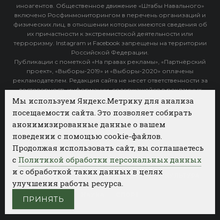
иноагентов. Общественное движение «Штабы Навального»
включено Росфинмониторингом в перечень организаций и
физических лиц, в отношении которых имеются сведения об
их причастности к экстремистской деятельности или
терроризму. Instagram и Facebook запрещены на территории
Российской Федерации.
Публикации с пометкой «На правах рекламы», «Партнёрский
проект», «Выборы-2019» и «Выборы-2020» оплачены
рекламодателем. Редакция сайта не несет ответственности за
достоверность информации, содержащейся в рекламных
объявлениях.
Мы используем Яндекс.Метрику для анализа
посещаемости сайта. Это позволяет собирать
Архив
анонимизированные данные о вашем
поведении с помощью cookie-файлов.
Категории
Продолжая использовать сайт, вы соглашаетесь
ФОТОБАНК АГЕНТСТВА БИЗНЕС НОВОСТЕЙ
с
Политикой обработки персональных данных
и с обработкой таких данных в целях
РЕГИОНЫ
ПОЛИТИКА
ОБЩЕСТВО
КУЛЬТУРА
улучшения работы ресурса.
НАУКА
СПОРТ
ПРИНЯТЬ