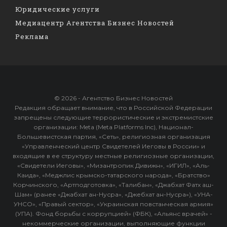
Юридические услуги
Медиацентр Агентства Бизнес Новостей
Реклама
© 2026 - Агентство Бизнес Новостей
Редакция обращает внимание, что в Российской Федерации
запрещены следующие террористические и экстремистские
организации: Meta (Meta Platforms Inc), Национал-
Большевистская партия, «Сеть», религиозная организация
«Управленческий центр Свидетелей Иеговы в России» и
входящие в ее структуру местные религиозные организации,
«Свидетели Иеговы», «Мизантропик Дивижн», «ИГИЛ», «Аль-
Каида», «Меджлис крымско-татарского народа», «Братство»
Корчинского, «Артподготовка», «Талибан», «Джабхат Фатх аш-
Шам» (ранее «Джабхат ан-Нусра», «Джебхат ан-Нусра»), «УНА-
УНСО», «Правый сектор», «Украинская повстанческая армия»
(УПА). Фонд борьбы с коррупцией» (ФБК), «Альянс врачей» -
некоммерческие организации, выполняющие функции